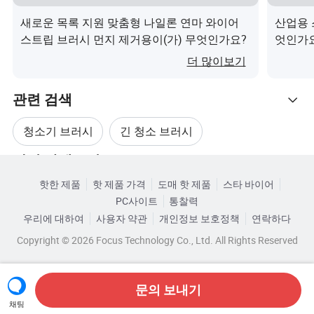
Q: 3D 도면이 없습니다. 이 새 프로젝트를 시작하려면 어떻
새로운 목록 지원 맞춤형 나일론 연마 와이어
산업용 
게 해야 합니까?
스트립 브러시 먼지 제거용이(가) 무엇인가요?
엇인가
A: 샘플을 제공할 수 있습니다. 도면 설계를 마무리하는 데
더 많이보기
도움이 될 것입니다.
관련 검색
Q: 왜 우리를 선택할까요?
청소기 브러시
긴 청소 브러시
A: 고품질, 공장 가격, 적시 배송 및 전문 서비스
관련 카테고리
스테인리스 청소 브러시
나무 청소 브러시
Q: 품질 관리와 관련하여 공장은 어떻게 합니까?
핫한 제품
핫 제품 가격
도매 핫 제품
스타 바이어
카테고리로 찾아보기
A: 품질이 우선 순위입니다. 처음부터 끝까지 품질 관리에
PC사이트
통찰력
브러시 우드 청소
청소 롤러 브러시
항상 큰 중요성을 두고 있습니다. 모든 금형과 QC는 해당
우리에 대하여
사용자 약관
개인정보 보호정책
연락하다
측정 장비를 사용하여 정기적으로 측정합니다.
Copyright © 2026 Focus Technology Co., Ltd. All Rights Reserved
문의 보내기
채팅