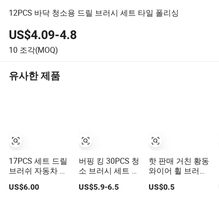
12PCS 바닥 청소용 드릴 브러시 세트 타일 폴리싱
US$4.09-4.8
10
조각(MOQ)
유사한 제품
17PCS 세트 드릴
버핑 킹 30PCS 청
핫 판매 거친 황동
브러쉬 자동차 청
소 브러시 세트 자
와이어 휠 브러시
소 브러쉬 (YY-
동차 디테일링 브
1/4-Inch 육각 샹
US$6.00
US$5.9-6.5
US$0.5
1022)
러시 30PCS/Kit
크 드릴용
드릴 브러시 자동
차 청소 세트