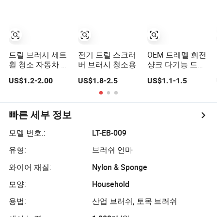
드릴 브러시 세트
전기 드릴 스크러
OEM 드레멜 회전
휠 청소 자동차 세
버 브러시 청소용
샹크 다기능 드릴
차 브러시 3PCS
연마 폴리싱 브러
US$1.2-2.00
US$1.8-2.5
US$1.1-1.5
시 부드러운 액세
서리 부착물 양모
브러시 흰색 OEM
1in
빠른 세부 정보
모델 번호.:
LT-EB-009
유형:
브러쉬 연마
와이어 재질:
Nylon & Sponge
모양:
Household
용법:
산업 브러쉬, 토목 브러쉬