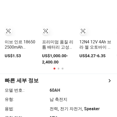
기차 E-모터바이
스쿠터 삼륜차 태
지 배터리 셀
크용
양 에너지/UPS/
오토바이 모터바
이크
이브 인르 18650
프리미엄 품질 리
12N4 12V 4Ah 브
2500mAh
튬 배터리 고성능
라 젤 오토바이 배
3000mAh
전기 자전거
터리
US$1.53
US$1,000.00-
US$4.27-6.35
3500mAh 3.65V
8.5kW 오토바이
2,400.00
21700 4000mAh
5000mAh 전기 스
쿠터 전기 오토바
이 전기 자전거용
빠른 세부 정보
리튬 배터리
모델 번호.:
60AH
유형:
납 축전지
용법:
전력, 전기 자전거, Speaker