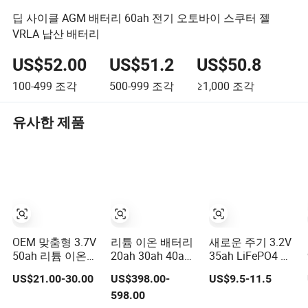
딥 사이클 AGM 배터리 60ah 전기 오토바이 스쿠터 젤
VRLA 납산 배터리
US$52.00
US$51.2
US$50.8
100-499
조각
500-999
조각
≥1,000
조각
유사한 제품
OEM 맞춤형 3.7V
리튬 이온 배터리
새로운 주기 3.2V
50ah 리튬 이온
20ah 30ah 40ah
35ah LiFePO4 배
배터리 고성능 재
LiFePO4 배터리
터리 셀 리튬 이온
US$21.00-30.00
US$398.00-
US$9.5-11.5
충전 가능한 리튬
48V/60V/74V 전
전기 오토바이 배
598.00
폴리머 배터리 전
기 자전거 배터리
터리 팩 태양 에너