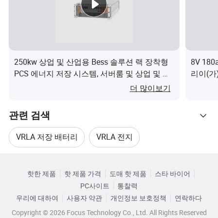
능력을 갖추고 있습니다. 엄격한 Q.C. 및 강력한 개발 능력
을 갖춘 이 호텔에 오신 것을 환영합니다.
250kw 상업 및 산업용 Bess 솔루션 랙 장착형
8V 1
인증
PCS 에너지 저장 시스템, 서버룸 및 상업 및 산
리이(가
업에 적합하며 쌓을 수 있습니다이(가) 무엇인
더 많이보기
가요?
포장 및 배송
관련 검색
FAQ
VRLA 저장 배터리
VRLA 전지
관련 카테고리
1) 제품에 로고를 인쇄할 수 있습니까 ?
산성 VRLA 배터리
충전 가능한 VRLA 배터리
물론, 우리는 할 수 있습니다. 로고 디자인 또는 디자인 메
핫한 제품
핫 제품 가격
도매 핫 제품
스타 바이어
카테고리로 찾아보기
PC사이트
통찰력
일을 보내주시면 됩니다 ·
태양광 VRLA 배터리
VRLA 배터리 조명
우리에 대하여
사용자 약관
개인정보 보호정책
연락하다
2) 작은 주문을 수락하십니까?
Copyright © 2026 Focus Technology Co., Ltd. All Rights Reserved
네. 소규모 소매업체이거나 비즈니스를 시작하는 경우, 저