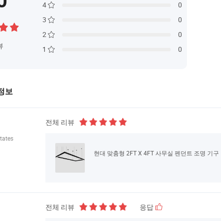
0
4
0
3
0
2
0
뷰
1
0
정보
전체 리뷰
tates
현대 맞춤형 2FT X 4FT 사무실 펜던트 조명 기구
전체 리뷰
응답