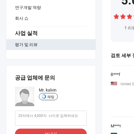
5.
연구개발 역량
회사 쇼
1
리
사업 실적
평가 및 리뷰
검토 세부 
B***f
공급 업체에 문의
United S
Mr. kalvin
채팅
M***r
보내기