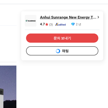
Anhui Sunrange New Energy Technology Co., Ltd.
4.7
2 년
(3)
문의 보내기
채팅