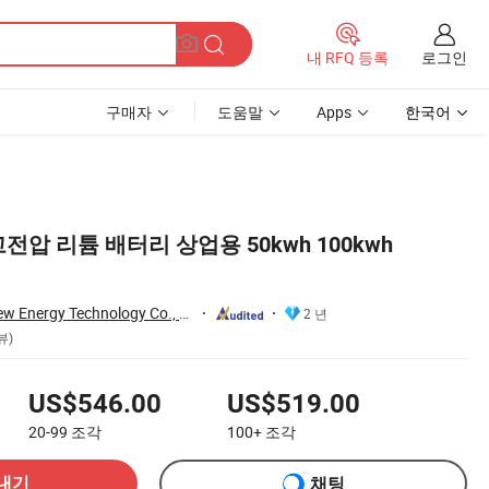
로그인
내 RFQ 등록
구매자
도움말
Apps
한국어
고전압 리튬 배터리 상업용 50kwh 100kwh
Anhui Sunrange New Energy Technology Co., Ltd.
2 년
뷰)
US$546.00
US$519.00
20-99
조각
100+
조각
내기
채팅