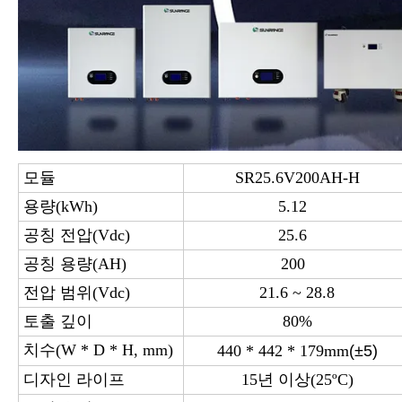
모듈
SR25.6V200AH-H
용량(kWh)
5.12
공칭 전압(Vdc)
25.6
공칭 용량(AH)
200
전압 범위(Vdc)
21.6 ~ 28.8
토출 깊이
80%
치수(W * D * H, mm)
440 * 442 * 179mm
(±5)
디자인 라이프
15년 이상(25ºC)