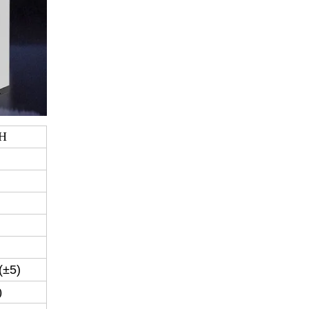
-H
(±5)
)