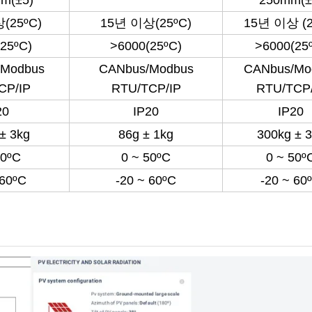
(25ºC)
15년 이상(25ºC)
15년 이상 (2
25ºC)
>6000(25ºC)
>6000(25
Modbus
CANbus/Modbus
CANbus/Mo
CP/IP
RTU/TCP/IP
RTU/TCP/
20
IP20
IP20
± 3kg
86g ± 1kg
300kg ± 
50ºC
0 ~ 50ºC
0 ~ 50º
 60ºC
-20 ~ 60ºC
-20 ~ 60