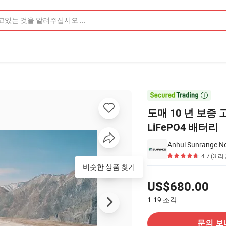
4 배터리 제품 이미지

도매 10 년 보증 
LiFePO4 배터리
4.7
(3 리
비슷한 상품 찾기
가격
US$680.00
1-19
조각
공급 업체에 문의
문의 보