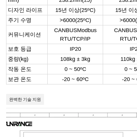
디자인 라이프
15년 이상(25ºC)
15년 이상
주기 수명
>6000(25ºC)
>6000(
CANBUSModbus
CANBUS
커뮤니케이션
RTU/TCP/IP
RTU/T
보호 등급
IP20
IP
중량(kg)
108kg ± 3kg
110kg 
작동 온도
0 ~ 50ºC
0 ~ 
보관 온도
-20 ~ 60ºC
-20 ~
완벽한 기술 지원