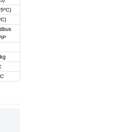
5ºC)
ºC)
dbus
IP
3kg
C
ºC