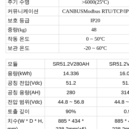
주기 수명
>6000(25ºC)
커뮤니케이션
CANBUSModbus RTU/TCP/IP
보호 등급
IP20
중량(kg)
48
작동 온도
0 ~ 50ºC
보관 온도
-20 ~ 60ºC
모듈
SR51.2V280AH
SR51.2
용량(kWh)
14.336
16.
공칭 전압(Vdc)
51.2
51
공칭 용량(AH)
280
314
전압 범위(Vdc)
44.8 ~ 56.8
44.8 ~
토출 깊이
90%
0.
치수(W * D * H,
885 * 434 *
885 * 
mm)
238.2mm(±5)
238.2m