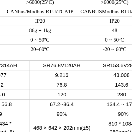
>6000(25ºC)
>6000(25ºC)
CANbus/Modbus RTU/TCP/IP
CANBUSModbus RTU/
IP20
IP20
86g ± 1kg
48
0 ~ 50ºC
0 ~ 50ºC
20~60ºC
-20 ~ 60ºC
V314AH
SR76.8V120AH
SR153.6V2
077
9.216
43.00
.2
76.8
143.6
.0
120
280
 56.8
67.2~86.4
134.4 ~ 17
9
90%
90%
434 *
810 * 108
468 × 642 × 202mm
(±5)
m(±5)
250mm
(±