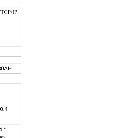
TCP/IP
80AH
8
0.4
4 *
5)