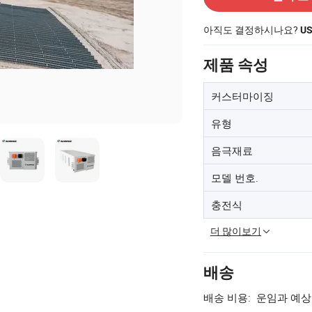
아직도 결정하시나요?
U
제품 속성
커스터마이징
유형
음극재료
모델 번호.
충전식
더 많이보기
배송
배송 비용:
운임과 예상