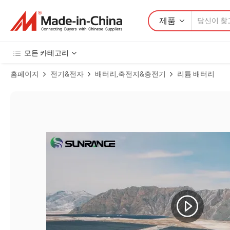
제품
모든 카테고리
홈페이지
전기&전자
배터리,축전지&충전기
리튬 배터리
도매 10 년 보증 고전압 리튬 배터리 상업용 50kwh 100kwh LiFePO