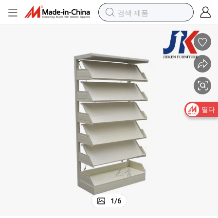
책장 사무실 캐비닛 선반 단면 서가 가격
열다
1
/
6