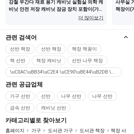
강철 우간다 재료 용기 캐비닛 실험실 의학 캐
사무실 
이 도와드리고자 합니다. 우리는 신규 및 기존 고객과 같은
비닛 안전 저장 캐비닛 잠금 장치 포함이(가)
책장이(
보트에 머물면서 더 많은 관계를 유지하고 일류급의 기업,
무엇인가요?
일류급 제품을 만들기 위해 노력합니다. 그리고 일류급 서
더 많이보기
방수, 방화 및 내부식성
비스를 통해 제이켄 가구′ S 사업을 더욱 크고 강하게 만들
고, 21세기의 떠오르는 태양을 마주하고 먼 거리로 행진합
2.견고𝕜 구조 및 강력𝕜 베어링 용량
관련 검색어
니다.
3.설치가 쉽습니다.
선반 책장
선반 책장
책장 책꽂이
4.사용자 지정 가능.
책 선반
책장 캐비닛
선반 나무 책장
\uC0AC\uBB34\uC2E4 \uCE90\uBE44\uB2DB \uC120\uBC18 대량구매
관련 생산
관련 공급업체
가구 선반
선반
나무 선반
나무 선반
금속 선반
캐비닛 선반
카테고리별로 찾아보기
홈페이지
가구
도서관 가구
도서관 책장
책장 사