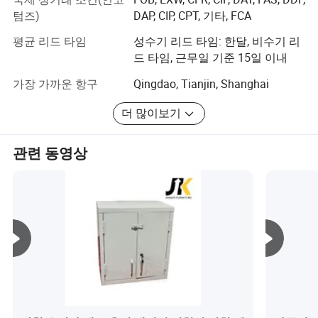
상세 사진
을,
텀즈)
DAP, CIP, CPT, 기타, FCA
설립 이후 국내외 사무용품 개발을 촉진하기 위해 필링 캐
평균 리드 타임
성수기 리드 타임: 한달, 비수기 리
비닛 시리즈, 스토리지 캐비닛 시리즈, 홈 캐비닛 시리즈, 빽
드 타임, 근무일 기준 15일 이내
빽한 선반 시리즈, 서점 시리즈 등 7개 이상의 제품을 개발
가장 가까운 항구
Qingdao, Tianjin, Shanghai
했다. 미국 전역의 주요 도시에 강력한 마케팅 네트워크 및
서비스 시스템을 구축하십시오. 이 회사는 고품질의 제품,
더 많이보기
합리적인 가격, 완벽한 서비스로 고객의 요구를 충족시킵니
다. 고객이 쉽게 구매하고 편안하게 사용할 수 있도록 합니
관련 동영상
다. 영국, 프랑스, 미국, 동남아시아, 중동 및 기타 국가와 지
역으로 수출되어 국내 및 외국 소비자의 지지를 받은 바 있
습니다.
지속적으로 제품을 업데이트하고 사회적 진보를 위한 요구
를 충족하기 위해 이 회사는 매년 매출액의 5%~10%를 신
제품 연구 개발 및 교체에 투자하고 있습니다. 개발, 홍보,
예약, 제거 실현 정책을 고수합니다. 평균적으로 3-5가지의
새로운 스타일이 도입되어 제이켄의 가구가 항상 소설, 패
션, 품질의 이미지로 트렌드를 이끌 것입니다. 최고는 없다,
더 낫다. 전 세계 모든 사람들과 친구가 함께 일하도록 기꺼