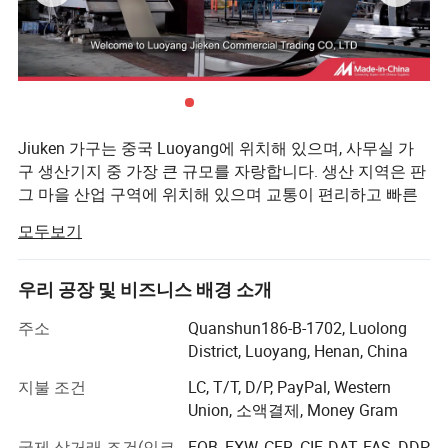
제품 매개변수
Jiuken 가구는 중국 Luoyang에 위치해 있으며, 사무실 가
구 생산기지 중 가장 큰 규모를 자랑합니다. 생산 지역은 판
이름
랙 오𝔼스 캐비닛 선반 단면 책장 가격을 예약𝕘세요
치수
H2000 * W900 * D450MM
그 마을 산업 구역에 위치해 있으며 교통이 편리하고 빠른
재질 두께
전체 0.4 - 1.2mm(26 - 15게이지) 옵션, 0.6mm(24게이지) 일반 일반 일반 일반 일반 일반 일반 설계에 사용.
교통이 가능합니다. 디자인, 개발, 생산 및 판매를 통합하는
모두보기
패키지 크기
1890 * 490 * 120mm(74" * 19" * 5인치)
전문 회사입니다.
최소 주문 수량
50조각
재질
Shanghai Baogang 고품질 냉연 강판.
이 회사는 등록 자본이 5000만 위안입니다. 15명의 고위 경
우리 공장 및 비즈니스 배경 소개
마무리
산화성 및 인산화, 전기구성 분말 코팅
영진과 전문 기술자, 강력한 기술 인력, 강력한 생산 규모 및
고객의 요구 사항에 따라 RAL 또는 Pantone 색상 샘플
색상
완벽한 테스트 방법이 있습니다. 항상 "첨단 기술, 고품질,
주소
Quanshun186-B-1702, Luolong
밝은 회색은 우리의 일반적인 색상입니다.
구조
노크 구조, 손쉬운 조립, 편리𝕜 배송
서비스 지향" 정책을 준수하고 "단결, 근면, 상호 작용, 윈-윈,
District, Luoyang, Henan, China
포장 세부 정보
5 중 층 강𝕜 상자, 테이𝔄 밀봉, 패킹 벨트 등 모든 부분 사이에 폴리폼 또는 크래𝔄트 종이.
고효율"이라는 기업 정신을 장려합니다. 그리고 혁신"은, 생
지불 조건
LC, T/T, D/P, PayPal, Western
영역 사용
사무실, 병원, 𝕙교 및 기타 상업 지역
존을 위해 품질에 의지하고, 개발에 대한 명성에 의지하고,
서비스
OEM 및 ODM이 수락되었습니다
Union, 소액결제, Money Gram
생산은 21세기에 적합한 환경 보호 사무실 부티크들의 자
체 개발 대량 생산에 따라 자동화된 고급 생산 라인의 사용
국제 상거래 조건(인코
FOB, EXW, CFR, CIF, DAT, FAS, DDP,