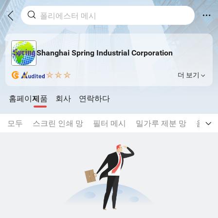
Shanghai Spring Industrial Corporation
더 보기
홈페이지
제품
회사
연락하다
모두
스크린 인쇄 망
필터 메시
밀가루 제분 망
음향 