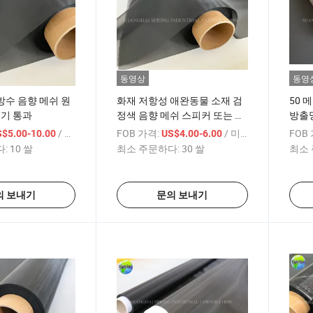
동영상
동영
수 음향 메쉬 원
화재 저항성 애완동물 소재 검
50 
 공기 통과
정색 음향 메쉬 스피커 또는 전
방출
화기 또는 이어폰용
/ 미터
FOB 가격:
/ 미터
FOB
S$5.00-10.00
US$4.00-6.00
:
10 쌀
최소 주문하다:
30 쌀
최소 
의 보내기
문의 보내기