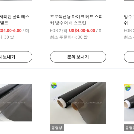
 처리된 폴리에스
프로젝션용 마이크 헤드 스피
방수 
 벨트
커 방수 메쉬 스크린
쉬
/ 미터
FOB 가격:
/ 미터
FOB
$4.00-6.00
US$4.00-6.00
:
30 쌀
최소 주문하다:
30 쌀
최소 
의 보내기
문의 보내기
동영상
동영