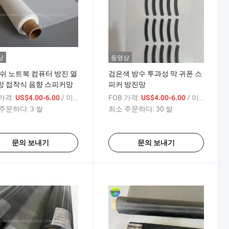
상
동영상
메쉬 노트북 컴퓨터 방진 열
검은색 방수 투과성 막 귀폰 스
망 접착식 음향 스피커망
피커 방진망
 가격:
/ 미터
FOB 가격:
/ 미터
US$4.00-6.00
US$4.00-6.00
주문하다:
3 쌀
최소 주문하다:
30 쌀
문의 보내기
문의 보내기