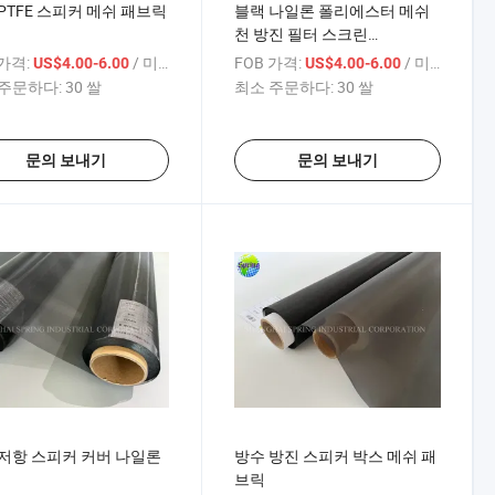
PTFE 스피커 메쉬 패브릭
블랙 나일론 폴리에스터 메쉬
천 방진 필터 스크린
100/120/200/500mesh 음향
 가격:
/ 미터
FOB 가격:
/ 미터
US$4.00-6.00
US$4.00-6.00
음향 조정 나팔 이어폰 이어폰
주문하다:
30 쌀
최소 주문하다:
30 쌀
망
문의 보내기
문의 보내기
저항 스피커 커버 나일론
방수 방진 스피커 박스 메쉬 패
브릭