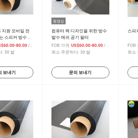
동영상
샘플 지원 모바일 전
컴퓨터 랙 디자인을 위한 방수
스피커
는 스피커 방수 음
발수 메쉬 공기 필터
/ 미터
FOB 가격:
/ 미터
FOB
S$60.00-80.00
US$60.00-80.00
:
30 쌀
최소 주문하다:
30 쌀
최소 
의 보내기
문의 보내기