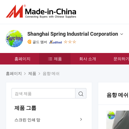
Shanghai Spring Industrial Corporation
골드 멤버
홈페이지
제품
회사 소개
문의하
홈페이지
제품
음향 메쉬
음향 메쉬
제품 그룹
스크린 인쇄 망