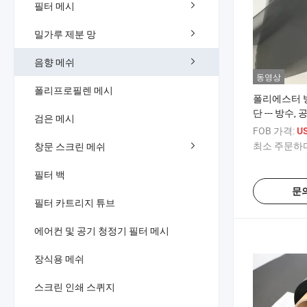
필터 메시
밀가루 제분 망
음향 메쉬
동영상
폴리프로필렌 메시
폴리에스터 방
단 --- 방수,
검은 메시
FOB 가격:
U
최소 주문하다
창문 스크린 메쉬
필터 백
문
필터 카트리지 튜브
에어컨 및 공기 청정기 필터 메시
장식용 메쉬
스크린 인쇄 스퀴지