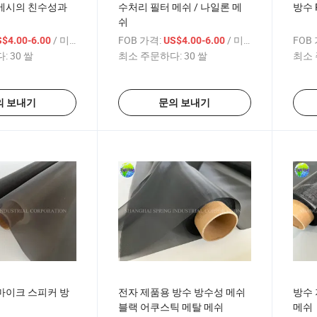
메시의 친수성과
수처리 필터 메쉬 / 나일론 메
방수 
쉬
/ 미터
FOB 가격:
/ 미터
FOB
$4.00-6.00
US$4.00-6.00
:
30 쌀
최소 주문하다:
30 쌀
최소 
의 보내기
문의 보내기
마이크 스피커 방
전자 제품용 방수 방수성 메쉬
방수 
블랙 어쿠스틱 메탈 메쉬
메쉬