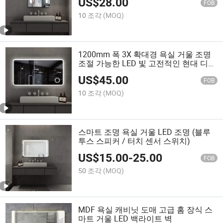
US$
28.00
FOB
10 조각
(MOQ)
1200mm 폭 3X 확대경 욕실 거울 조명
조절 가능한 LED 빛 고전적인 현대 디자
인 벽에 장착된 MDF 호텔 욕실 화장대
US$
45.00
유닛
FOB
10 조각
(MOQ)
스마트 조명 욕실 거울 LED 조명 (블루
투스 스피커 / 터치 센서 스위치)
US$
15.00
-
25.00
FOB
50 조각
(MOQ)
MDF 욕실 캐비닛 도매 고급 홈 장식 스
마트 거울 LED 백라이트 벽