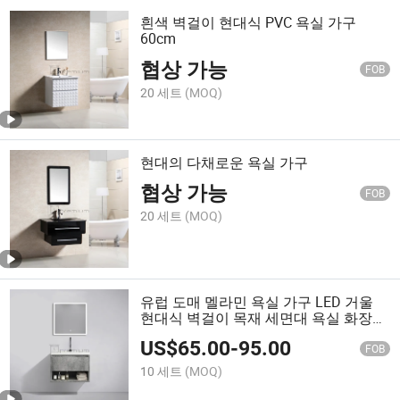
흰색 벽걸이 현대식 PVC 욕실 가구
60cm
협상 가능
FOB
20 세트
(MOQ)
현대의 다채로운 욕실 가구
협상 가능
FOB
20 세트
(MOQ)
유럽 도매 멜라민 욕실 가구 LED 거울
현대식 벽걸이 목재 세면대 욕실 화장대
캐비닛
US$
65.00
-
95.00
FOB
10 세트
(MOQ)