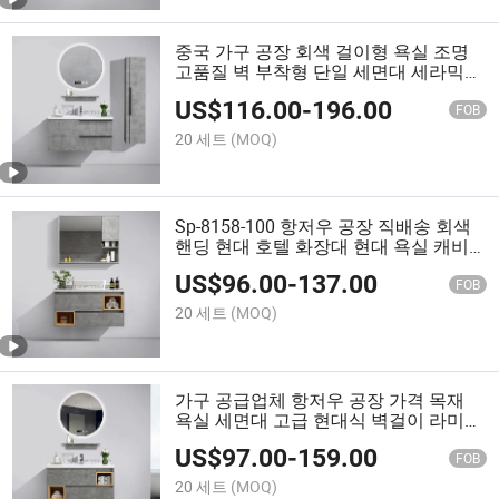
중국 가구 공장 회색 걸이형 욕실 조명
고품질 벽 부착형 단일 세면대 세라믹
세면대 거울 캐비닛 욕실 가구 LED 거울
US$
116.00
-
196.00
포함
FOB
20 세트
(MOQ)
Sp-8158-100 항저우 공장 직배송 회색
핸딩 현대 호텔 화장대 현대 욕실 캐비
닛 라미네이트 스마트 욕실 가구
US$
96.00
-
137.00
FOB
20 세트
(MOQ)
가구 공급업체 항저우 공장 가격 목재
욕실 세면대 고급 현대식 벽걸이 라미네
이트 욕실 가구와 원형 LED 욕실 거울
US$
97.00
-
159.00
FOB
20 세트
(MOQ)