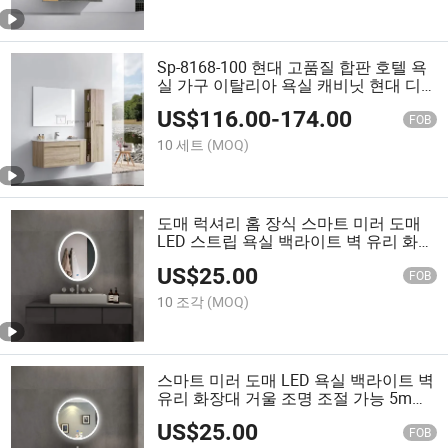
Sp-8168-100 현대 고품질 합판 호텔 욕
실 가구 이탈리아 욕실 캐비닛 현대 디
자인 홈 가구 욕실 세면대 세트
US$
116.00
-
174.00
FOB
10 세트
(MOQ)
도매 럭셔리 홈 장식 스마트 미러 도매
LED 스트립 욕실 백라이트 벽 유리 화장
대 거울 흰색
US$
25.00
FOB
10 조각
(MOQ)
스마트 미러 도매 LED 욕실 백라이트 벽
유리 화장대 거울 조명 조절 가능 5mm
두께 원형 LED 욕실 거울
US$
25.00
FOB