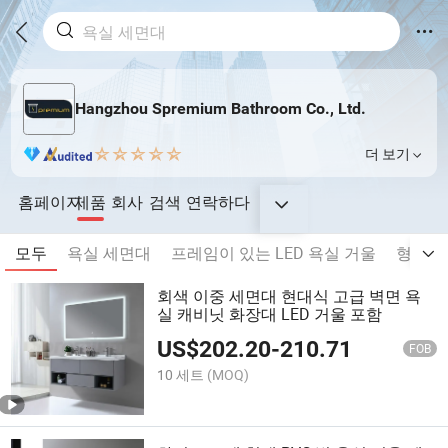
Hangzhou Spremium Bathroom Co., Ltd.
더 보기
홈페이지
제품
회사
검색
연락하다
모두
욕실 세면대
프레임이 있는 LED 욕실 거울
형태별 
회색 이중 세면대 현대식 고급 벽면 욕
실 캐비닛 화장대 LED 거울 포함
US$
202.20
-
210.71
FOB
10 세트
(MOQ)