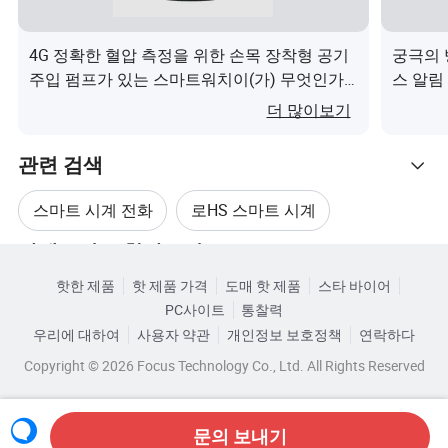
크
Bl
4G 정확한 혈압 측정을 위한 손목 장착형 공기
궁극의 
u
주입 펌프가 있는 스마트워치이(가) 무엇인가
스 알림
et
요?
BT 5.2
더 많이보기
o
ot
관련 검색
h
스마트 시계 전화
로HS 스마트 시계
심
박
VC30F
카테고리로 찾아보기
손목 스마트 시계
스포츠 팔찌 시계
수
핫한 제품
핫 제품 가격
도매 핫 제품
스타 바이어
만
PC사이트
통찰력
Ip67 스마트 시계
스마트 스포츠 시계
우리에 대하여
사용자 약관
개인정보 보호정책
연락하다
보
Copyright © 2026 Focus Technology Co., Ltd. All Rights Reserved
계
(G
STK8321, 정확한 스텝 카운트
-
문의 보내기