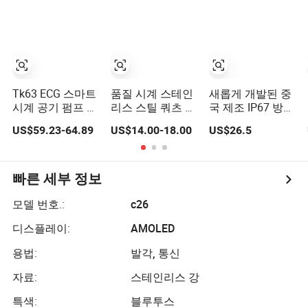
터링 에어백 건강
학생 성인용
스마트워치
Tk63 ECG 스마트
품질 시계 스테인
새롭게 개발된 중
시계 공기 펌프 정
리스 스틸 쿼츠 지
국 제조 IP67 방수
밀 혈압 피트니스
샥 손목 시계 도매
디지털 아동 친화
US$59.23-64.89
US$14.00-18.00
US$26.5
트래커 수면 모니
시계 선물 시계 스
적 GPS 스마트 시
터 - 검정
마트워치 스톱워
계로 안전 구역 설
치 스타일리시한
정 및 긴급 SOS
검정색 충격 저항
호출 기능이 있습
빠른 세부 정보
니다 Y6C
모델 번호.:
c26
디스플레이:
AMOLED
용법:
발각, 통신
자료:
스테인리스 강
특색:
블루투스