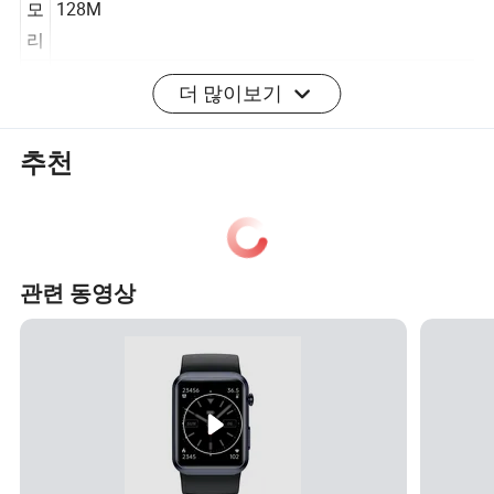
메
모
128M
리
더 많이보기
T
CEEL, CST820
P
추천
화
1.96인치 AMOLED, 해상도: 410 * 502
면
모
0827 플랫 모터, 와이어 본드 접촉
터
관련 동영상
경
적
1508, 방수 경적
마
이
4015, 방수