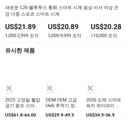
새로운 C26 블루투스 통화 스마트 시계 음성 비서 여성 건
강 다중 스포츠 스마트 시계
US$21.89
US$20.89
US$20.28
1,000-2,999
조각
3,000-9,999
조각
≥10,000
조각
유사한 제품
2025 고정밀 혈압
ODM OEM 고급
2026 도매 스마트
공기 펌프 스마트
Uwb 추적기 장치
워치 와이파이 블
시계 아몰레드 디
스포츠 스마트
루투스 통화 팔찌
US$61.8-64.00
US$29.9-49.9
US$34.9-36.9
스플레이 심전도
GPS 손목 시계 격
스포츠 건강 모니
심박수 온도 모니
리 모니터링 아동
터링 스마트 시계