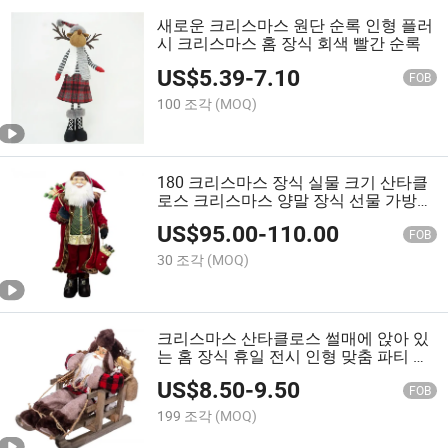
새로운 크리스마스 원단 순록 인형 플러
시 크리스마스 홈 장식 회색 빨간 순록
US$
5.39
-
7.10
FOB
100 조각
(MOQ)
180 크리스마스 장식 실물 크기 산타클
로스 크리스마스 양말 장식 선물 가방
홀리데이 디스플레이 빈티지 산타클로
US$
95.00
-
110.00
스 크리스마스
FOB
30 조각
(MOQ)
크리스마스 산타클로스 썰매에 앉아 있
는 홈 장식 휴일 전시 인형 맞춤 파티 쇼
피스
US$
8.50
-
9.50
FOB
199 조각
(MOQ)