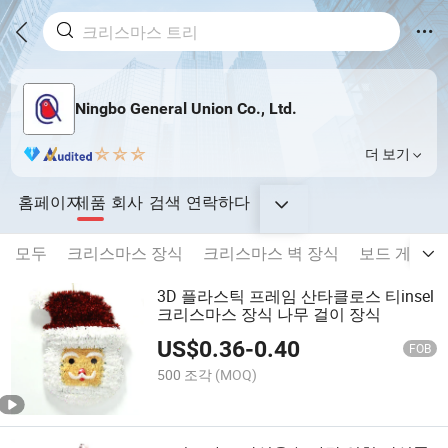
Ningbo General Union Co., Ltd.
더 보기
홈페이지
제품
회사
검색
연락하다
모두
크리스마스 장식
크리스마스 벽 장식
보드 게임
3D 플라스틱 프레임 산타클로스 티insel
크리스마스 장식 나무 걸이 장식
US$
0.36
-
0.40
FOB
500 조각
(MOQ)