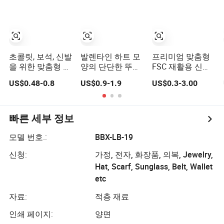
초콜릿, 보석, 신발
발렌타인 하트 모
프리미엄 맞춤형
을 위한 맞춤형 인
양의 단단한 뚜껑
FSC 재활용 신발
쇄 로고 선물 포장
과 바닥 종이 선물
전자제품 화장품
US$0.48-0.8
US$0.9-1.9
US$0.3-3.00
다채로운 상자 종
상자, 홀리데이 선
향수 디스플레이
이 상자
물 포장을 위한
색상 판지 식품 크
라프트 포장 선물
포장 종이 상자 저
빠른 세부 정보
장용
모델 번호.:
BBX-LB-19
신청:
가정, 전자, 화장품, 의복, Jewelry,
Hat, Scarf, Sunglass, Belt, Wallet
etc
자료:
적층 재료
인쇄 페이지:
양면