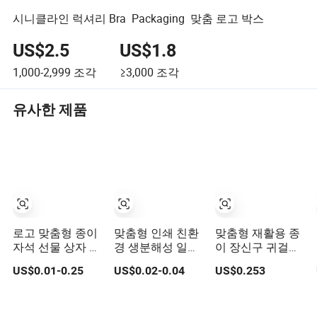
시니클라인 럭셔리 Bra Packaging 맞춤 로고 박스
US$2.5
US$1.8
1,000-2,999
조각
≥3,000
조각
유사한 제품
로고 맞춤형 종이
맞춤형 인쇄 친환
맞춤형 재활용 종
자석 선물 상자 접
경 생분해성 일회
이 장신구 귀걸이,
이식 포장
용 패스트푸드 골
목걸이, 서랍 상자
US$0.01-0.25
US$0.02-0.04
US$0.253
판지 종이 포장 피
자 상자 테이크아
웃 상자