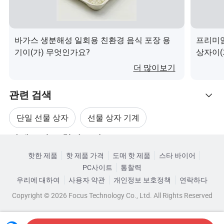
표준 포장
1000대/상자 또는 요청 시
상자 크기
요청대로 .
포장 유형
장거리 운송을 위한 표준 해역 포장 .
바가스 생분해성 일회용 친환경 음식 포장 용
프리미엄
기이(가) 무엇인가요?
상자이(
지불 기간
T/T, PayPal, Wester Union 등
더 많이보기
depature Port
상하이 또는 닝보 항구 등
(제모 포트
관련 검색
샘플 시간
표준 모델당 5-7일
단일 선물 상자
선물 상자 기계
다른 클라이언트의 로고가 없는 경우 기존
샘플 수수료
카테고리로 찾아보기
샘플을 무료로 샘플링합니다.
의류 선물 상자
디자인된 선물 상자
핫한 제품
핫 제품 가격
도매 핫 제품
스타 바이어
배송 시간
주문 완료 후 15-20일 내에 수주 완료
PC사이트
통찰력
선물 상자 튜브
롤 선물 상자
우리에 대하여
사용자 약관
개인정보 보호정책
연락하다
Copyright © 2026 Focus Technology Co., Ltd. All Rights Reserved
운송 방