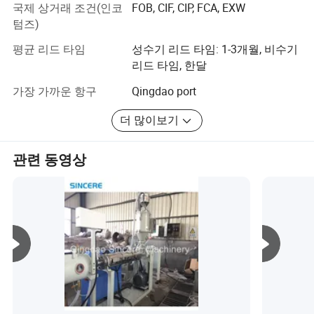
국제 상거래 조건(인코
FOB, CIF, CIP, FCA, EXW
작 기계, 플라스틱 탱크 용접 나사 가공 기계,
𝕘수 치료
텀즈)
HDPE/PPR/PVC/Pert 가스 및 물 공급 파이프 압출 라인,
2) 양식 농장
HDPE mbbr edia 생체압출기 플라스틱
평균 리드 타임
성수기 리드 타임: 1-3개월, 비수기
HDPE/PP/ABS/Pet/PVC 시트/보드/패널 압출 장비, 플라
코이 𝕄터 미디어 등
리드 타임, 한달
스틱 PVC/PE/ABS 프로파일/패널 장비, 플라스틱 재활용
제품: 바이오 𝕄터 배지, 수처리 바이오 배지, K1 & K3
펠레티저 그래뷸레이션 라인, 파쇄기/크러셔/믹서 및 플라
가장 가까운 항구
Qingdao port
스틱용 기타 보조 장비.
& K5 바이오 배지, Mbbr 바이오 배지, PE04 바이오 배
더 많이보기
다양한 신제품은 국내산 및 러시아, 동남 아시아, 중동, 아프
지, 바이오 포장 배지, 플라스틱 포장 배지, PE K3 배
리카 및 기타 여러 국가와 지역에 수출됩니다.
관련 동영상
지.
HDPE 나선형 권선 파이프 압출 라인
유형:
HDPE 파이프 압출기 웨이홀라이트/컬버트
PE10/10 * 7mm, 11 * 7mm, 12 * 9mm, 14 * 9.8mm, 25 *
kWh 파이프 기계 Krah 파이프 압출 라인
12mm 25 * 8mm
HDPE 오수 파이프 압출기 기계
이중벽 골판지 HDPE 파이프 압출 라인
물 탱크 압출 생산 라인