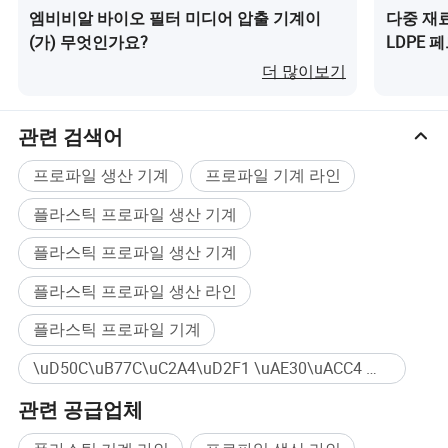
엠비비알 바이오 필터 미디어 압출 기계이
다중 재료
DN200-DN4000mm HDPE 파이프 제조 기계
(가) 무엇인가요?
LDPE 
더 많이보기
3중 HDPE 급수 파이프 기계
HDPE/PP/PPR/PERT/PVC 용수 공급 및 배출 파이프 압출
관련 검색어
라인
프로파일 생산 기계
프로파일 기계 라인
MBBB 바이오미디어 생산 압출기 기계
플라스틱 프로파일 생산 기계
Plasitc 스크랩 그래뮬레이터 펠레티징 라인
플라스틱 프로파일 생산 기계
PVC/ABS/PE/PP 프로필/패널 제조 장비
플라스틱 프로파일 생산 라인
HDPE/PP/ABS/PMMAMAThick 시트/보드 생산 라인
플라스틱 프로파일 기계
PE/PP/PET/PS/PC/PMMA/PLA 시트/패널 제품 시스템
\uD50C\uB77C\uC2A4\uD2F1 \uAE30\uACC4 대량구매
우리 공장을 방문해 윈윈 협력을 기대합니다.
관련 공급업체