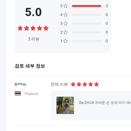
5
3
5.0
4
0
3
0
2
0
3
리뷰
1
0
검토 세부 정보
전체 리뷰
R***m
Thailand
Dp-Zm24 귀여운 손 조작 아기