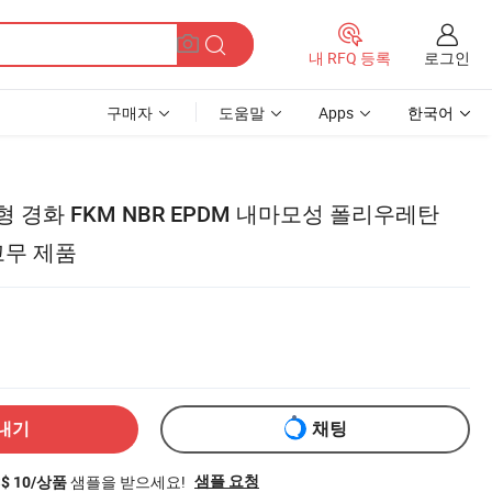
로그인
내 RFQ 등록
구매자
도움말
Apps
한국어
 경화 FKM NBR EPDM 내마모성 폴리우레탄
고무 제품
내기
채팅
샘플을 받으세요!
샘플 요청
S$ 10/상품