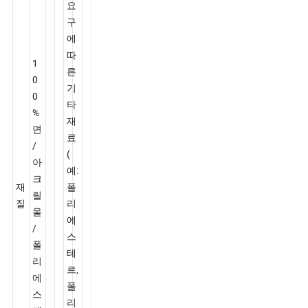
선
항
내
택
목
용
사
항
고
객
의
요
구
에
따
1
른
0
기
0
타