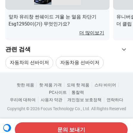
릴
)
앞차 유리창 썬쉐이드 겨울 눈 얼음 차단기
유니버설
울
Esg12950이(가) 무엇인가요?
더 클립
등
가요?
더 많이보기
모
든
관련 검색
규
모
자동차의 선바이저
자동차용 선바이저
는
카테고리로 찾아보기
고
리어 선바이저
선바이저 커버
핫한 제품
핫 제품 가격
도매 핫 제품
스타 바이어
어
객
PC사이트
통찰력
린
의
비저 LCD 모니터
창문 햇빛 가리개
우리에 대하여
사용자 약관
개인정보 보호정책
연락하다
이
요
Copyright © 2026 Focus Technology Co., Ltd. All Rights Reserved
크
/
청
기
성
에
인
따
문의 보내기