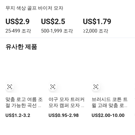
무지 색상 골프 바이저 모자
US$2.9
US$2.5
US$1.79
25-499
조각
500-1,999
조각
≥2,000
조각
유사한 제품
맞춤 로고 여름 조
야구 모자 트러커
브러시드 코튼 트
절 가능한 곡선 면
모자 캠퍼 모자 버
윌 고래 맞춤 로고
남성 여성 러닝 스
킷 모자 자수 새겨
직조 자수 스포츠
US$1.2-3.2
US$0.95-2.98
US$2.00-10.00
포츠 스냅백 야구
진 뉴 힙합 모자
검은 메쉬 썬 모자
모자 태양 모자
맞춤형 모자 태양
야구 모자
차양 플로피 모자