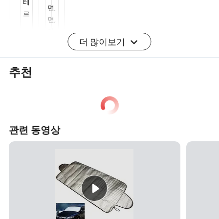
%
재
면
료
/
(
아
더 많이보기
예:
크
재
폴
릴
추천
질
리
울
에
/
스
폴
테
리
르,
관련 동영상
에
폴
스
리
테
면,
르
면,
아
크