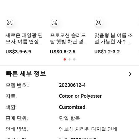
비니 모자 달리기
스포츠 아이비 캡
평평한 스냅백 모
자
새로운 태양광 팬
프로모션 솔리드
맞춤형 봄 여름 조
모자, 여름 연장
탑 햇빛 차단 광고
절 가능한 자수 귀
챙 메쉬 통기성 햇
야구 모자
여운 핑크색 아동
US$3.9-6.9
US$0.8-2.5
US$1.2-3.2
볕 차단 맞춤형 야
야구 모자 태양 모
구 모자
자
빠른 세부 정보
모델 번호.:
20230612-4
자료:
Cotton or Polyester
색깔:
Customized
판매 단위:
단일 항목
인쇄 방법:
엠보싱 처리된 디지털 인쇄