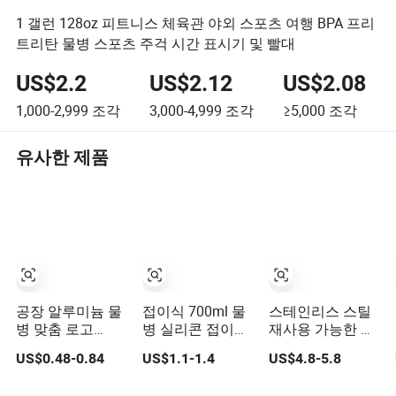
1 갤런 128oz 피트니스 체육관 야외 스포츠 여행 BPA 프리
트리탄 물병 스포츠 주걱 시간 표시기 및 빨대
US$2.2
US$2.12
US$2.08
1,000-2,999
조각
3,000-4,999
조각
≥5,000
조각
유사한 제품
공장 알루미늄 물
접이식 700ml 물
스테인리스 스틸
병 맞춤 로고
병 실리콘 접이식
재사용 가능한 단
500ml 600ml 스
여행 스포츠 물병
열 쿨 스포츠 여행
US$0.48-0.84
US$1.1-1.4
US$4.8-5.8
포츠용 진공 열병
컵 체육관 캠핑 하
용 크기 폼 롤러
으로 등산 버클 포
이킹용
물병