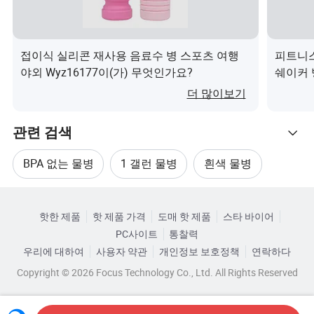
포장 및 배송
접이식 실리콘 재사용 음료수 병 스포츠 여행
피트니스
우리의 장점
야외 Wyz16177이(가) 무엇인가요?
쉐이커 
우리의 장점은 다음과 같습니다.
더 많이보기
1.최저 MOQ: 디자인당 500장
2.더 많은 아이디어를 얻을 수 있는 선택 패턴.
관련 검색
3.친환경 제품. 생분해성 또는 콤포세블 제품일 수 있습니
다.
BPA 없는 물병
1 갤런 물병
흰색 물병
MOQ 500평 디자인 기반의 맞춤형 디자인
카테고리로 찾아보기
5.낮은 샘플 비용: 일반적으로 설계당 약 80달러
큰 물병
물병 뚜껑
트리탄 물병
6.24시간 서비스를 제공해 드립니다.
핫한 제품
핫 제품 가격
도매 핫 제품
스타 바이어
7.우리 제품은 낙하 테스트를 통과할 수 있습니다.
PC사이트
통찰력
1갤런의 128oz 피트니스 센터 
제품 이름
우리에 대하여
사용자 약관
개인정보 보호정책
연락하다
8.테스트 보고서: LFGB, DGCCRF 및 Prop 65.
트로와 트리탄 물병 스포츠 주그
Copyright © 2026 Focus Technology Co., Ltd. All Rights Reserved
9.아마존의 상위 10개 셀러는 아마존 고객입니다.
재질
젖병 본체 - PC + 뚜껑 - PP
10.우리는 당신에게 드롭-배송 서비스를 제공할 수 있습니
다.