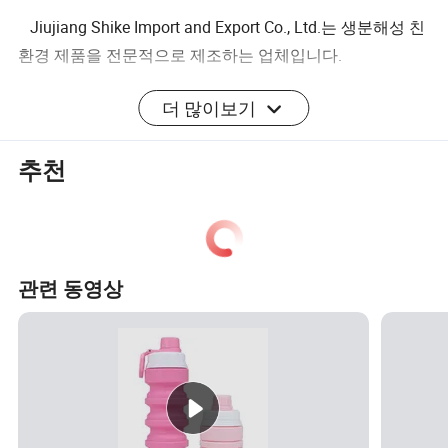
Jiujiang Shike Import and Export Co., Ltd.는 생분해성 친
환경 제품을 전문적으로 제조하는 업체입니다.
더 많이보기
대나무 섬유통, 어린이 세트, 플레이트, 용기, 커피 컵, 머그
컵, 캐니스터, 런치 박스 등 팩토리(Factory)도 있습니다
파스틱 물병(알칼리 물병, 셰이커 병 등)용 스테인리스 스
추천
틸 컵 및 수진 공예 (
Snow Globe, Resin Figure, 장식 등). 당사는 60명 - 80명
의 직원과 20명의 영업 팀을 보유하고 있으며, 이를 통해 빠
르게 업무를 처리할 수 있습니다
관련 동영상
회신, 편안한 서비스. 대부분 중요합니다. 우리 회사의 디
자이너 팀이 있습니다. 우리 제품으로부터 수백 명이 있습
니다
맞춤형 제품을 만들 수 있는 참조 디자인.
전시회