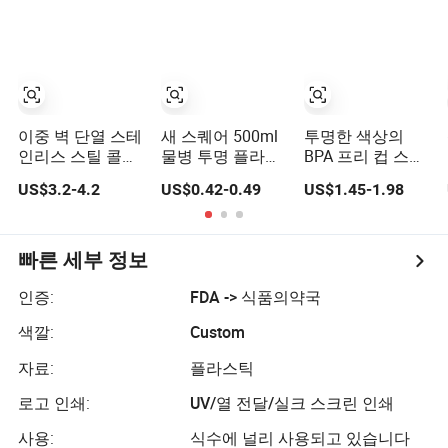
함
이중 벽 단열 스테
새 스퀘어 500ml
투명한 색상의
인리스 스틸 콜라
물병 투명 플라스
BPA 프리 컵 스포
모양 스포츠 물병
틱 휴대용 스포츠
츠 체육관 텀블러
US$3.2-4.2
US$0.42-0.49
US$1.45-1.98
체육관 여행 음료
어린이 1L 머그 누
수 병 맞춤 로고
수 방지 재사용 가
포함
능한 BPA 프리 32
온스 보로실리케
빠른 세부 정보
이트 유리 물병 시
간 표시 알림 인용
인증:
FDA -> 식품의약국
구
색깔:
Custom
자료:
플라스틱
로고 인쇄:
UV/열 전달/실크 스크린 인쇄
사용:
식수에 널리 사용되고 있습니다