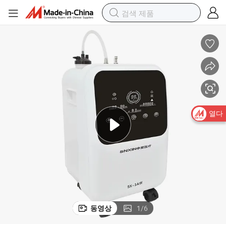
열다
동영상
1
/
6