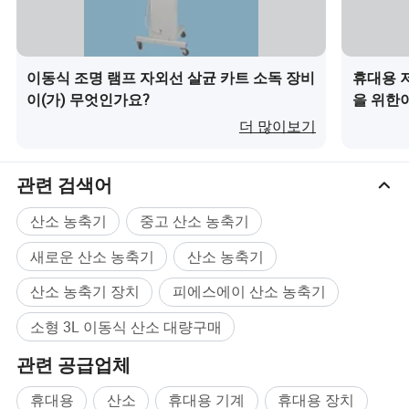
이동식 조명 램프 자외선 살균 카트 소독 장비
휴대용 
이(가) 무엇인가요?
을 위한이
더 많이보기
관련 검색어
산소 농축기
중고 산소 농축기
새로운 산소 농축기
산소 농축기
산소 농축기 장치
피에스에이 산소 농축기
소형 3L 이동식 산소 대량구매
관련 공급업체
휴대용
산소
휴대용 기계
휴대용 장치