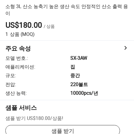
소형 3L 산소 농축기 높은 생산 속도 안정적인 산소 출력 용
이
US$180.00
/
상품
1
상품
(MOQ)
주요 속성
모델 번호.
:
SX-3AW
애플리케이션
:
집
규모
:
중간
전압
:
220볼트
생산 능력
:
10000pcs/년
샘플 서비스
샘플 받기
US$180.00
/
상품
!
샘플 받기