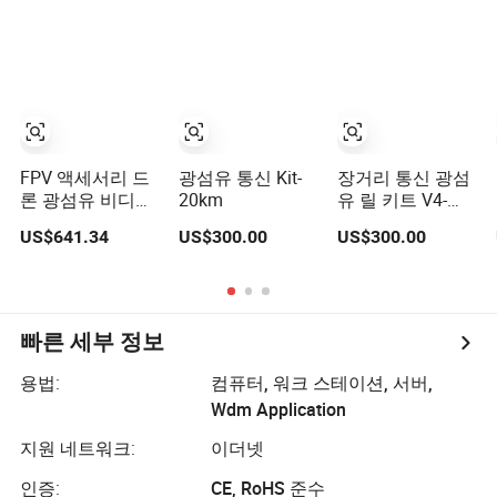
FPV 광섬유 통신
신
모듈
FPV 액세서리 드
광섬유 통신 Kit-
장거리 통신 광섬
론 광섬유 비디오
20km
유 릴 키트 V4-
전송 0.27mm 섬
20km
US$641.34
US$300.00
US$300.00
유 3km 5km
10km 30km 옵션
UAV 광섬유 통신
용
빠른 세부 정보
용법:
컴퓨터, 워크 스테이션, 서버,
Wdm Application
지원 네트워크:
이더넷
인증:
CE, RoHS 준수