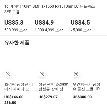
1g 바이디 10km SMF Tx1550 Rx1310nm LC 듀플렉스
SFP 모듈
US$5.3
US$4.9
US$4.5
500-999
조각
1,000-4,999
조각
≥5,000
조각
유사한 제품
초경량 광섬유 이
섬유 광학 2-20km
무인항공기 광섬
미지 데이터 모듈
광섬유 장비 장거
유 통신 모듈 HD
20km 2.2kg
리 비행 FPV 저지
비디오 전송
US$146.00-
US$279.07
US$300.00
15km 1.7kg
연 간섭 방지
236.00
10km 1.1kg 옵션
0.3mm 섬유 광통