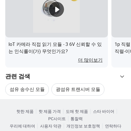
를 제공합니다.
우리 공장
회사 혜택
IoT 카메라 직접 읽기 모듈 - 3 6V 신뢰할 수 있
1p 직렬
우리의 서비스
는 인식률이(가) 무엇인가요?
직렬-이
Modbu
더 많이보기
표준화된 제품 공급:
광섬유 통신 시리즈, 네트워크 통합 배선 시스템 등을 포함
관련 검색
하는 이 제품에는 광섬유 통신, 네트워크 배선, 통신 운영자
섬유 송수신 모듈
광섬유 트랜시버 모듈
들이 요구하는 데이터 센터 엔지니어링, 광학 및 전기 네트
워크, 보안 모니터링, 철도 운송, 군사 및 전원 공급, 학교 및
관련 카테고리
광섬유 SFP 모듈
광섬유 SFP 모듈 가격
병원, 항공 화물 등의 주변 제품이 포함됩니다
핫한 제품
핫 제품 가격
도매 핫 제품
스타 바이어
카테고리로 찾아보기
OEM 서비스:
PC사이트
통찰력
SFP 광 트랜시버
SFP 광섬유 트랜시버
광학 통신, 네트워크 통합 케이블 연결, 네트워크 데이터 변
우리에 대하여
사용자 약관
개인정보 보호정책
연락하다
환 등의 분야에서 다양한 고객의 맞춤형 요구를 충족하는