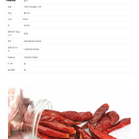
제품 유형
광고
재료
100% 천연 붉은 고추
색상
빨간색
사양
3-8cm
맛
매워요
중독성이 있습
없음
니다
TPC
500,000CFU/G MAX
금형 및 이스
1,000CFU/G MAX
트
Coliform
100CFU/G MAX
E. coli
음
살모넬라
음