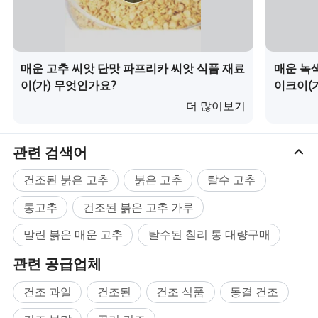
매운 고추 씨앗 단맛 파프리카 씨앗 식품 재료
매운 녹
이(가) 무엇인가요?
이크이(
더 많이보기
관련 검색어
건조된 붉은 고추
붉은 고추
탈수 고추
통고추
건조된 붉은 고추 가루
말린 붉은 매운 고추
탈수된 칠리 통 대량구매
관련 공급업체
건조 과일
건조된
건조 식품
동결 건조