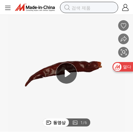
열다
동영상
1
/
6