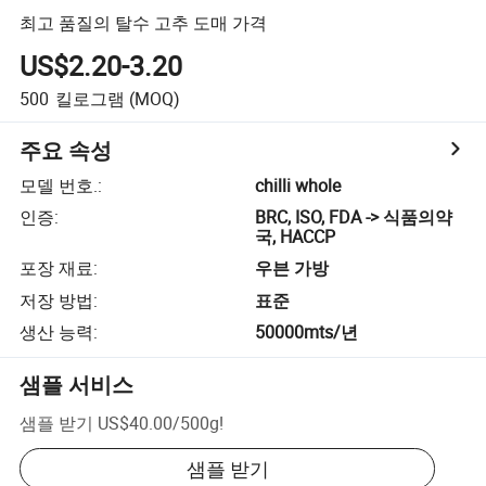
최고 품질의 탈수 고추 도매 가격
US$2.20-3.20
500
킬로그램
(MOQ)
주요 속성
모델 번호.
:
chilli whole
인증
:
BRC, ISO, FDA -> 식품의약
국, HACCP
포장 재료
:
우븐 가방
저장 방법
:
표준
생산 능력
:
50000mts/년
샘플 서비스
샘플 받기
US$40.00
/
500g
!
샘플 받기