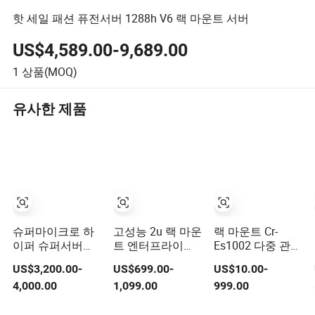
핫 세일 패션 퓨전서버 1288h V6 랙 마운트 서버
US$4,589.00-9,689.00
1
상품(MOQ)
유사한 제품
슈퍼마이크로 하
고성능 2u 랙 마운
랙 마운트 Cr-
이퍼 슈퍼서버
트 엔터프라이즈
Es1002 다중 관리
Sys-222ha-Tn 2u
급 레노버
자 보안 파일 관리
US$3,200.00-
US$699.00-
US$10.00-
얕은 랙 장착 서버
Sr650V2 서버
무종이 회의 서버
4,000.00
1,099.00
999.00
케이스 2u
대규모 정부 기업
회의실