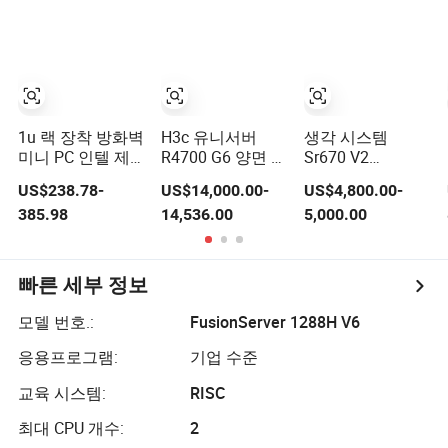
1u 랙 장착 방화벽
H3c 유니서버
생각 시스템
미니 PC 인텔 제
R4700 G6 양면 랙
Sr670 V2
온 E5 2699V4 E5
장착 서버
7z23A007na 실버
US$238.78-
US$14,000.00-
US$4,800.00-
2695V4 C612
4310 3u 마운트
385.98
14,536.00
5,000.00
4×10g SFP
랙 서버
8×2.5g LAN
2×Nvme 2×SATA
NAS 서버 라우터
빠른 세부 정보
호스트
모델 번호.:
FusionServer 1288H V6
응용프로그램:
기업 수준
교육 시스템:
RISC
최대 CPU 개수:
2