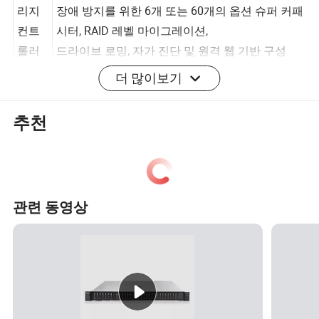
스토
SSupports RAID 0, 1, 10, 5, 50 캐시 데이터 전원
리지
장애 방지를 위한 6개 또는 60개의 옵션 슈퍼 커패
컨트
시터, RAID 레벨 마이그레이션,
롤러
드라이브 로밍, 자가 진단 및 원격 웹 기반 구성
더 많이보기
I/O 및
LOM: 10GE 포트 2개 GE 포트 2개
포트
추천
• 900W AC 플래티넘/티타늄 PSU(입력:
100V~240V AC 또는 192V~288V DC)
• 1500W AC 플래티넘 PSU
1000W(입력: 100V ~ 127V AC)
관련 동영상
1500W(입력: 200V~240V AC, 192V~288V DC)
전원
• 1500W 380V HVDC PSU(입력: 260V~400V DC)
공급
• 1200W -48V ~ -60V DC PSU(입력: -38.4V ~ -72V
장치
DC)
• 2000W AC 플래티넘 PSU