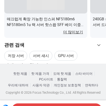
1800W(입력: 200V~220V AC 또는 192V~200V
DC)
2000W(입력: 220V - 240V AC 또는 200V - 288V
매끄럽게 확장 가능한 인스퍼 NF5180m6
240GB
DC)
NF5180m5 1u 랙 서버 핫스왑 SFF 베이 이중
서버 드
전원 공급 장치 프리미엄 서버이(가) 무엇인가
높이
3.5인치 드라이브가 장착된 섀시: 43.5mm x
더 많이보기
요?
X 너
447mm x 790mm
비 X
2.5인치 드라이브가 장착된 섀시: 43.5mm x
관련 검색
깊이
447mm x 790mm
저장 서버
서버 섀시
GPU 서버
레일
옵션 레일
카테고리로 찾아보기
윈도우 서버
서버 HPE
서버 드라이브
무게
25.0kg
핫한 제품
핫 제품 가격
도매 핫 제품
스타 바이어
PC사이트
통찰력
우리에 대하여
사용자 약관
개인정보 보호정책
연락하다
회사 프로필
Copyright © 2026 Focus Technology Co., Ltd. All Rights Reserved