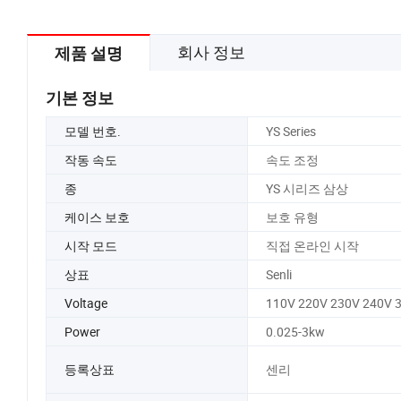
회사 정보
제품 설명
기본 정보
모델 번호.
YS Series
작동 속도
속도 조정
종
YS 시리즈 삼상
케이스 보호
보호 유형
시작 모드
직접 온라인 시작
상표
Senli
Voltage
110V 220V 230V 240V 
Power
0.025-3kw
등록상표
센리