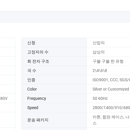
신청
산업의
고정자의 수
삼상의
회 전자 구조
구불 구불 한 유형
극 수
2\4\6\8
인증
ISO9001, CCC, SGS/
Color
Silver or Customized
380V
Frequency
50 60Hz
Speed
2800/1400/910/680
카톤, 합판 케이스, 
운송 패키지
스