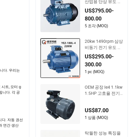
산업용 단상 유도 교
류 전동기
US$795.00-
800.00
5 조각 (MOQ)
20kw 1490rpm 삼상
비동기 전기 유도 전
동기
US$295.00-
300.00
습니다. 우리는
1 pc (MOQ)
OEM 공장 Ie4 1.1kw
시트, 모터 𝕘
됩니다. 각 공
1.5HP 고효율 전기
삼상 AC 모터
US$87.00
1 상품 (MOQ)
니다. 자동 권선
원과 연간 생산
탁월한 성능 특징을