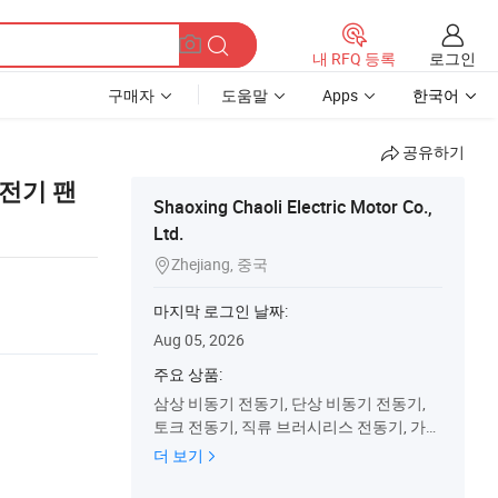
로그인
내 RFQ 등록
구매자
도움말
Apps
한국어
공유하기
기 전기 팬
Shaoxing Chaoli Electric Motor Co.,
Ltd.
Zhejiang, 중국

마지막 로그인 날짜:
Aug 05, 2026
주요 상품:
삼상 비동기 전동기, 단상 비동기 전동기,
토크 전동기, 직류 브러시리스 전동기, 가변
주파수 비동기 전동기, 전자기 브레이크 전
더 보기
동기, 감속기 전동기, 전동기 액세서리, 이
중 용량 커패시터 비동기 전동기, Yd 시리