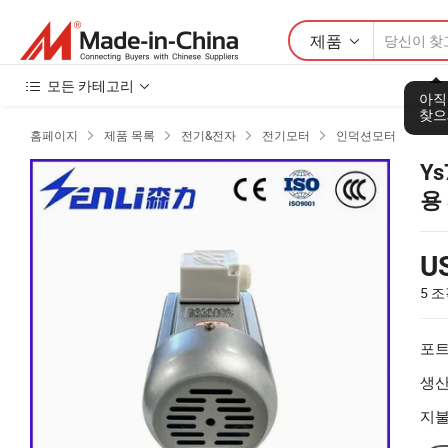
제품
모든 카테고리
아직
찾으
홈페이지
제품 목록
전기&전자
전기모터
인덕션모터




Ys
용
U
5 
포트
생산
지불