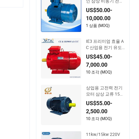
인 삼상 비동기 전기
AC 모터 유도 경쟁
US$50.00-
가격
10,000.00
1 상품 (MOQ)
IE3 프리미엄 효율 A
C 산업용 전기 유도
비동기 모터 CE 인증
US$45.00-
7,000.00
10 조각 (MOQ)
상업용 고전력 전기
모터 삼상 교류 15
마력 1500 회전수 전
US$55.00-
기 모터
2,500.00
10 조각 (MOQ)
11kw/15kw 220V