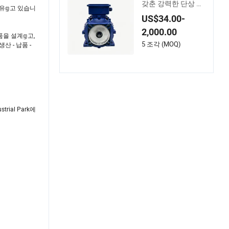
갖춘 강력한 단상 유
보유𝕘고 있습니
압 모터
US$34.00-
2,000.00
을 설계𝕘고,
5 조각 (MOQ)
산 - 납품 -
trial Park에