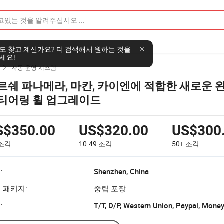
도 찾고 계신가요? 더 검색해서 원하는 것을
세요!
자동 운영 시스템

르쉐 파나메라, 마칸, 카이엔에 적합한 새로운 
티어링 휠 업그레이드
S$350.00
US$320.00
US$300
조각
10-49
조각
50+
조각
:
Shenzhen, China
 패키지:
중립 포장
:
T/T, D/P, Western Union, Paypal, Mone