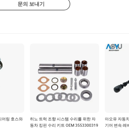
문의 보내기
티어링 호스와
히노 트럭 조향 시스템 수리를 위한 자
아오유 자동차
동차 킹핀 수리 키트 OEM 3553300319
기어 변속 레