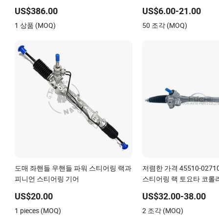
0am325025e Dq200 폭스바겐 아우디
US$386.00
US$6.00-21.00
용
1 상품 (MOQ)
50 조각 (MOQ)
도매 좌핸들 우핸들 파워 스티어링 랙과
저렴한 가격 45510-027
피니언 스티어링 기어
스티어링 랙 토요타 코롤라 
핸들 45510-02141 45500
US$20.00
US$32.00-38.00
45510-12390
1 pieces (MOQ)
2 조각 (MOQ)