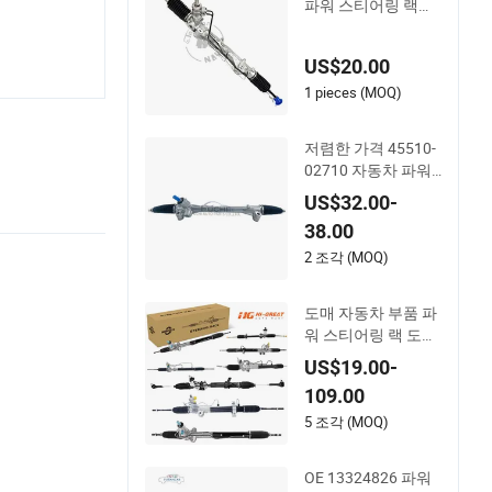
파워 스티어링 랙과
피니언 스티어링 기
어
US$20.00
1 pieces (MOQ)
저렴한 가격 45510-
02710 자동차 파워
스티어링 랙 토요타
US$32.00-
코롤라 Zre152 좌핸
38.00
들 45510-02141 45
500-02330 45510-1
2 조각 (MOQ)
2390
도매 자동차 부품 파
워 스티어링 랙 도요
타 닛산 미쓰비시 현
US$19.00-
대 기아 스즈키 푸조
109.00
르노 쉐보레
5 조각 (MOQ)
OE 13324826 파워