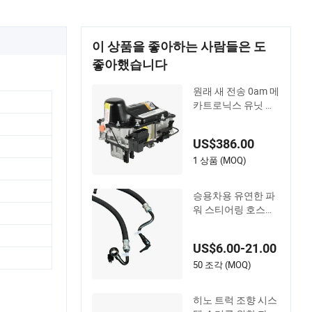
이 상품을 좋아하는 사람들은 도
좋아했습니다
원래 새 전송 0am 메
카트로닉스 유닛 자
동차 부품 기어박스
자동차 액세서리 0a
US$386.00
m325025e Dq200
폭스바겐 아우디용
1 상품 (MOQ)
승용차용 유연한 파
워 스티어링 호스와
신뢰할 수 있는 유압
전송
US$6.00-21.00
50 조각 (MOQ)
히노 트럭 조향 시스