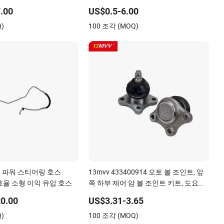
래프터 A9062601809 자동
.00
US$0.5-6.00
Q)
100 조각 (MOQ)
826 파워 스티어링 호스
13mvv 433400914 오토 볼 조인트, 앞
 고효율 소형 이익 유압 호스
쪽 하부 제어 암 볼 조인트 키트, 도요타
캠리 및 아발론용, OEM# 43340-0914
0.00
US$3.31-3.65
및 43340-09040, 교체용 자동차 부품
Q)
100 조각 (MOQ)