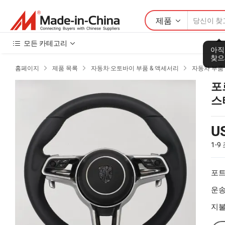
제품
모든 카테고리
아직
찾으
홈페이지
제품 목록
자동차·오토바이 부품 & 액세서리
자동차 부품



포
스
U
1-9
포트
운송
지불