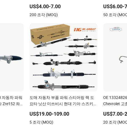
터 906 / 크
US$4.00-7.00
US$6.00-7
차 액세서리
200 조각 (MOQ)
50 조각 (MO
10 자동차 파워
도매 자동차 부품 파워 스티어링 랙 도
OE 13324
Zre152 좌
요타 닛산 미쓰비시 현대 기아 스즈키
Chevrolet
-02330
푸조 르노 쉐보레
US$19.00-109.00
US$7.00-2
5 조각 (MOQ)
20 조각 (MO