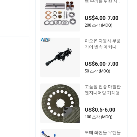
템 수리를 위한 자동
차 킹핀 수리 키트 O
EM 3553300319
US$4.00-7.00
200 조각 (MOQ)
아오유 자동차 부품
기어 변속 메커니즘
기어 변속 레버 메르
세데스 벤츠 스프린
US$6.00-7.00
터 906 / 크래프터 A
9062601809 자동차
50 조각 (MOQ)
액세서리
고품질 전송 마찰판
엔지니어링 기계용 I
SO9001
US$0.5-6.00
100 조각 (MOQ)
도매 좌핸들 우핸들