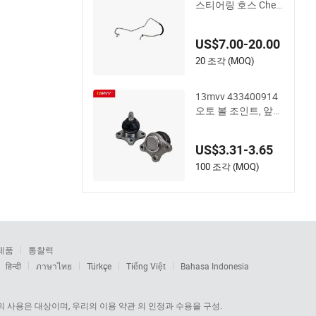
스티어링 호스 Chev
rolet 고효율 소형 이
익 유압 호스
US$7.00-20.00
20 조각 (MOQ)
13mvv 433400914
오토 볼 조인트, 앞쪽
하부 제어 암 볼 조인
트 키트, 도요타 캠리
US$3.31-3.65
및 아발론용, OEM#
43340-0914 및 433
100 조각 (MOQ)
40-09040, 교체용 자
동차 부품
제품
통찰력
हिन्दी
ภาษาไทย
Türkçe
Tiếng Việt
Bahasa Indonesia
 사용은 대상이며, 우리의 이용 약관 의 인정과 수용을 구성.