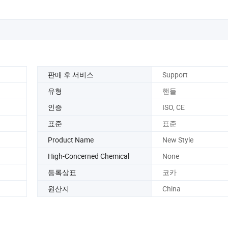
판매 후 서비스
Support
유형
핸들
인증
ISO, CE
표준
표준
Product Name
New Style
High-Concerned Chemical
None
등록상표
코카
원산지
China