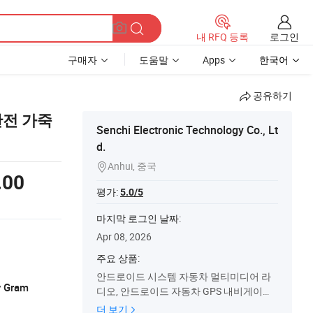
로그인
내 RFQ 등록
구매자
도움말
Apps
한국어
공유하기
완전 가죽
Senchi Electronic Technology Co., Lt
d.
Anhui, 중국

.00
평가:
5.0/5
마지막 로그인 날짜:
Apr 08, 2026
주요 상품:
안드로이드 시스템 자동차 멀티미디어 라
y Gram
디오, 안드로이드 자동차 GPS 내비게이션,
자동차 자동 GPS 스테레오, 터치 스크린 자
더 보기