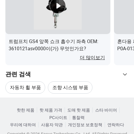
트럼프치 GS4 앞쪽 쇼크 흡수기 좌측 OEM:
혼다용 파
3610121asv0000이(가) 무엇인가요?
P0A-01
(가) 
더 많이보기
관련 검색
자동차 휠 부품
조향 시스템 부품
관련 카테고리
자동차 부품 조향
새로운 자동차 조향 부품
핫한 제품
핫 제품 가격
도매 핫 제품
스타 바이어
카테고리로 찾아보기
PC사이트
통찰력
자동차 부품 휠 액세서리
ISO 자동 조향 부품
우리에 대하여
사용자 약관
개인정보 보호정책
연락하다
Copyright © 2026 Focus Technology Co., Ltd. All Rights Reserved