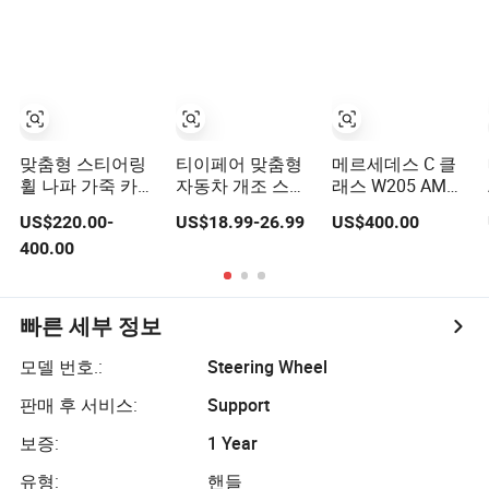
자동차 경주
OEM/ODM
OEM/ODM
맞춤형 스티어링
티이페어 맞춤형
메르세데스 C 클
휠 나파 가죽 카본
자동차 개조 스티
래스 W205 AMG
파이버 범용 메르
어링 휠 350mm
C43 C63 카본 파
US$220.00-
US$18.99-26.99
US$400.00
세데스 G-클래스
스웨이드 가죽 레
이버 스티어링 휠
400.00
CLA GLA AMG 수
이싱 스포츠 스티
2015-2021
정 자동차 경주
어링 휠
OEM/ODM
빠른 세부 정보
모델 번호.:
Steering Wheel
판매 후 서비스:
Support
보증:
1 Year
유형:
핸들