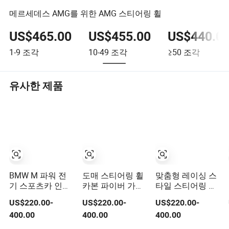
메르세데스 AMG를 위한 AMG 스티어링 휠
US$465.00
US$455.00
US$440.0
1-9
조각
10-49
조각
≥50
조각
유사한 제품
BMW M 파워 전
도매 스티어링 휠
맞춤형 레이싱 스
기 스포츠카 인테
카본 파이버 가죽
타일 스티어링 휠
리어 스티어링 휠
닷지 챌린저 바이
카본 파이버 가죽
US$220.00-
US$220.00-
US$220.00-
커버 수정용 맞춤
퍼 머스탱 쉐보레
메르세데스 G-클
400.00
400.00
400.00
형 스티어링 휠 카
수정 OEM/ODM
래스 CLA GLA
본 섬유 나파 가죽
AMG 수정