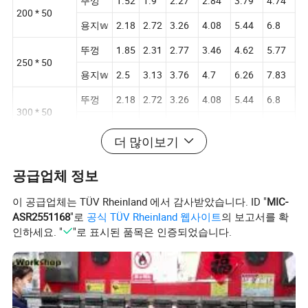
뚜껑
1.52
1.9
2.27
2.84
3.79
4.74
200 * 50
용지𝕨
2.18
2.72
3.26
4.08
5.44
6.8
뚜껑
1.85
2.31
2.77
3.46
4.62
5.77
250 * 50
용지𝕨
2.5
3.13
3.76
4.7
6.26
7.83
뚜껑
2.18
2.72
3.26
4.08
5.44
6.8
300 * 50
이치
2.84
3.54
4.25
5.32
7.09
8.86
더 많이보기
뚜껑
2.51
3.13
3.76
4.7
6.26
7.83
350 * 50
공급업체 정보
이치
1.98
3.96
4.75
5.93
7.91
9.89
뚜껑
3.54
4.25
5.32
7.09
8.86
이 공급업체는 TÜV Rheinland 에서 감사받았습니다. ID "
MIC-
400 * 50
ASR2551168
"로
공식 TÜV Rheinland 웹사이트
의 보고서를 확
용지𝕨
4.37
5.24
6.55
8.74
10.92
인하세요. "
"로 표시된 품목은 인증되었습니다.
뚜껑
3.96
4.75
5.93
7.91
9.89
450 * 50
용지𝕨
4.78
5.74
7.17
9.56
11.95
뚜껑
4.37
5.24
6.55
8.73
10.92