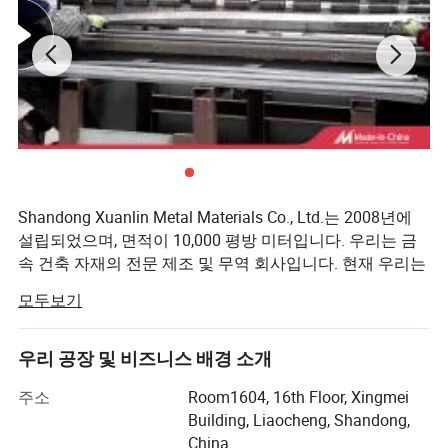
500 * 50
용지𝕨
5.19
6.23
7.79
10.39
12.98
뚜껑
4.78
5.73
7.17
9.56
11.95
550 * 50
용지𝕨
5.61
6.73
8.41
11.21
14.01
뚜껑
5.19
6.23
7.79
10.39
12.98
600 * 50
용지𝕨
6.02
7.22
9.03
12.03
15.04
뚜껑
5.6
6.73
8.41
11.21
14.01
Shandong Xuanlin Metal Materials Co., Ltd.는 2008년에
650 * 50
용지𝕨
6.43
7.71
9.64
12.86
16.07
설립되었으며, 면적이 10,000 평방 미터입니다. 우리는 금
속 건축 자재의 전문 제조 및 무역 회사입니다. 현재 우리는
뚜껑
6.02
7.22
9.03
12.03
15.04
동남 아시아, 아프리카, 북미, 남미, 유럽, 중동 등 전 세계에
700 * 50
모두보기
수출과 국내를 판매하고 있습니다. 주요 제품은 알루미늄
용지𝕨
6.84
8.21
10.26
13.68
17.1
호일, 전기 케이블, 구리 튜브, 보일러 튜브, 케이싱 파이프,
뚜껑
6.43
7.71
9.64
12.86
16.07
연마된 튜브, 강철 와이어, PPGI/Gi 코일, 아연 도금 파이프,
우리 공장 및 비즈니스 배경 소개
750 * 50
강철 구조 고객의 요구 사항에 따라 맞춤형 생산 라인을 30
용지𝕨
7.25
8.7
10.88
14.51
18.13
주소
Room1604, 16th Floor, Xingmei
개 이상 보유하고 있습니다.
뚜껑
6.84
8.21
10.26
13.68
17.1
Building, Liaocheng, Shandong,
800 * 50
기술적으로 진보된 장비를 이용한 체계적인 테스트를 통해
China