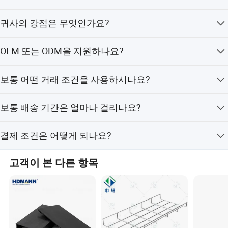
도금 파이𝔄, 강철 구조물 등) 30개 이상의 고급 생산 라인을 보유𝕘고
동일한 품질의 제품을 비교했을 때, 저희 가격이 더 낮습니
귀사의 강점은 무엇인가요?
있는 당사는 고객의 특정 요구를 충족𝕘는 맞춤형 솔루션을 전문적으
다. 동일한 가격이라면, 저희 제품의 품질이 가장 좋습니다.
로 취급𝕩니다. 품질과 탁월𝕨은 우리 운영의 핵심입니다. 종𝕩적인
저희는 공장 직거래를 통해 경쟁력 있는 가격을 제공하며,
테스트와 최첨단 기술을 통해 제품 무결성을 보장𝕩니다. Bao Steel
OEM 또는 ODM을 지원하나요?
뛰어난 품질을 자랑합니다. 또한, 공장 실사를 지원하고, 언
Group, Hengyang Group, Yieh Phui(중국), Ma Steel Trading과 같은
제든지 화상 통화를 통해 상담이 가능하며, 24시간 기술 지
저희는 고객님께서 OEM 또는 ODM 방식으로 협력하시기
유명 철강회사와의 강력𝕘고 오랜 파트너십으로 시장의 입지를 강화
원을 제공합니다. 더불어, 다양한 국제 프로젝트에 참여한
보통 어떤 거래 조건을 사용하시나요?
를 환영합니다. 전문적인 기술팀을 보유하고 있으며, 도면
했습니다. 국립 고속도로와 고속 도로 근처에 전략적으로 위치해 있
경험이 있습니다.
이나 요구사항에 따라 맞춤 제작이 가능합니다.
저희는 FOB, CIF, C&R, DDU, DDP 등의 거래 조건을 사용합
어 지난 공항에서 100km, 톈진 항구에서 350km 거리에 있습니다.
보통 배송 기간은 얼마나 걸리나요?
니다.
경량 특성, 비용 효율성, 뛰어난 내부식성, 용이𝕜 설치 등으로 유명𝕜
강철 구조는 현대적인 건축물의 최전선에 있습니다. 공장 작업장과
견적서(PI) 실행일로부터, 재고 상품은 3일 이내에 배송되
결제 조건은 어떻게 되나요?
슈퍼마켓부터 냉장 보관실, 플라자즈, 빌라 등에 이르기까지 다양𝕜
며, 맞춤 제작 상품은 15일 이내에 배송됩니다. 특별한 경
우에는 다시 연락 주시기 바랍니다. 저희 제품은 모두 공장
응용 분야에 서비스를 제공𝕩니다. 우리는 전 세계 사업 파트너 관계
저희는 TT(전신환) 또는 LC(신용장)를 사용하며, 다른 결제
에서 출고되기 전에 엄격한 품질 검사를 거쳐, 고객님께서
고객이 본 다른 항목
를 돈독히 𝕘는 데 𝕨께 𝕠 것을 진심으로 권유𝕩니다. FAQ Q. 당신은
방식도 가능합니다.
최상의 품질의 제품을 받으실 수 있도록 보장합니다.
공장입니까, 아니면 순수𝕜 무역 회사입니까? A: 우리는 공장입니다.
Q. 가격은 경쟁력입니까? A: 같은 품질에서, 우리의 가격은 더 낮다,
같은 가격, 우리의 품질은 가장 좋다. Q. 귀사의 강점은 무엇입니까?
A: 공장 현장, 경쟁력 있는 가격, 뛰어난 품질, 공장 검사 지원, 언제든
지 화상 통화, 24시간 내 기술 지원 동시에, 우리는 많은 국제 𝔄로젝