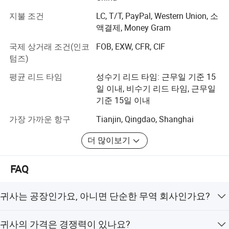
용지𝕨
7.67
9.2
11.5
15.33
19.17
제품 품질을 보장합니다. 우리 회사는 Bao Steel Group,
지불 조건
LC, T/T, PayPal, Western Union, 소
Hengyang Group, Yieh Phui(중국), Ma Steel Trading을 비
뚜껑
7.25
8.7
10.88
14.51
18.13
액결제, Money Gram
850 * 50
롯한 많은 국내 철강회사와 장기간 잘 정립된 관계를 유지
용지𝕨
8.08
9.69
12.12
16.16
20.2
하고 있습니다. 우리의 장점은 국립 고속도로와 고속 도로
국제 상거래 조건(인코
FOB, EXW, CFR, CIF
에서 가깝고 Jinan 공항에서 100km, Tianjin 항구와 350km
뚜껑
7.67
9.2
11.5
15.33
19.16
텀즈)
떨어져 있다는 것입니다. 가볍고 저렴하며 내부식성이 높
900 * 50
용지𝕨
8.5
10.19
12.74
16.98
21.23
평균 리드 타임
성수기 리드 타임: 근무일 기준 15
고 짧은 건설 기간에 설치가 용이한 LED-강철 구조는 공장
일 이내, 비수기 리드 타임, 근무일
작업장, 수퍼마켓, 냉장 보관실, 플라자, 빌라 등 다양한 응
재질 및 마무리: 내구성과 스타일을 위해 설계된 HDG, 아연 전도금,
기준 15일 이내
용 분야에 사용되는 현대적인 건물 구조에 더욱 넓게 사용
전자 아연 도금, 분말 코팅, 스테인리스 스틸 304/316 등, 당사의 정
되고 있습니다.
가장 가까운 항구
Tianjin, Qingdao, Shanghai
교𝕜 마감 제품을 살펴보세요. 및 GI 각 자료는 고유𝕜 이점을 제공𝕘
"시장은 리드입니다. 품질은 중심이고, 품질은 고객님을 친
므로 최고 품질의 복원력 있는 제품을 통해 𝔄로젝트를 지원𝕠 수 있
더 많이보기
구로 대우합니다."라는 목표를 가지고 우리 회사는 제조업
습니다. 길이: 최대 3000mm 인증 포장 및 배송 회사 𝔄로𝕄 2008년
체와 건축이 통합된 현대적인 기업으로 성장했으며, 엄격한
에 설립된 산둥 쉬안린 금속 재료 주식회사, Ltd.는 10,000평방미터
FAQ
제품 제조 공정으로 계약을 준수하는 데 중점을 두고 있습
의 시설을 자랑𝕩니다. 𝔄리미엄 금속 건축 자재를 제조𝕘는 선도적인
니다.
제조업체 및 무역 회사이며, 국내 시장 모두를 대상으로 𝕘고 아𝔄리
귀사는 공장인가요, 아니면 단순한 무역 회사인가요?
우리는 전 세계 고객과 성공적인 비즈니스 관계를 구축할
카, 북미, 중동 등 전 세계 지역으로 제품을 수출𝕩니다. 알루미늄 호
수 있기를 기대합니다.
일, 전기 케이블, 케이블 트레이, 구리 튜브, 보일러 튜브 등 다양𝕜 제
저희는 공장입니다.
귀사의 가격은 경쟁력이 있나요?
품 케이싱 파이𝔄, 호닝된 튜브, 강철 와이어 등(PPGI/Gi 코일, 아연