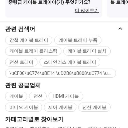
중량급 케이블 트레이이(가) 무엇인가요?
블 트레
더 많이보기
관련 검색어
강철 케이블 트레이
케이블 트레이 부품
케이블 트레이 플라스틱
케이블 트레이 설치
전선 트레이
스테인리스 케이블 트레이
\uCF00\uC774\uBE14 \uD2B8\uB808\uC774 \uC81C\uC870\uC5C5\uCCB4 대량구매
관련 공급업체
케이블
전선
HDMI 케이블
비디오 케이블
제어 케이블
전선 케이블
카테고리별로 찾아보기