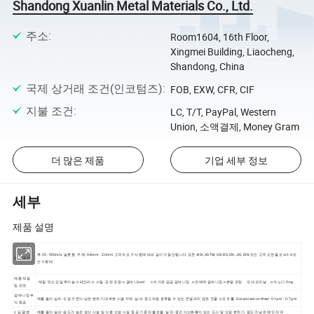
Shandong Xuanlin Metal Materials Co., Ltd.
주소
:
Room1604, 16th Floor,
Xingmei Building, Liaocheng,
Shandong, China
국제 상거래 조건(인코텀즈)
:
FOB, EXW, CFR, CIF
지불 조건
:
LC, T/T, PayPal, Western
Union, 소액결제, Money Gram
더 많은 제품
기업 세부 정보
세부
제품 설명
폭 25 - 900mm, 슬롯형 두께: 0.8mm - 3.0mm 고객의 요구 사항에 따라 길이가 절단됩니다 표준 AISI, ASTM, GB, BS, EN, JIS, DIN 또는 고객 도면을 포𝕨𝕜 U 또
제품 크기
는 C 형태
제품 재질
·재질: 탄소강 알루미늄 스테인리스 스틸 ·표면 코팅: o 갤바니ized o 뜨거운 담금 갈바니징 o 전해액 갈바니징 o 분말 코팅 오 네오마날 o 아노디즈ng
및 표면
갈바니징 부
예를 들어 실외: 오염 수준이 낮은 분위기 대부분 시골 지역. 실내: 창고처럼 응축될 수 있는 온열되지 않은 건물 스포츠 홀. Galvanization Wear: 0.1μm - 0.7μm
식 등급
𝕫 딥 갤밴
예를 들어 실내: 습도가 높은 생산 시설 및 식품 산업 시설 등 공기 중의 불순물. 실외: 중간 이산화황이 있는 도시 및 산업 분위기. 염도가 낮은 해안 지역