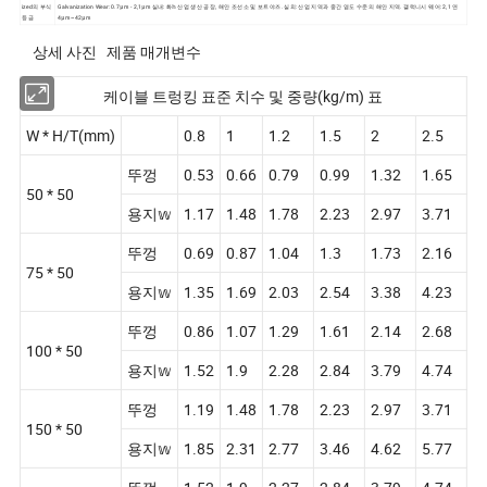
ized의 부식
Galvanization Wear: 0.7μm - 2,1μm 실내: 화𝕙 산업 생산 공장, 해안 조선소 및 보트야즈. 실외: 산업 지역과 중간 염도 수준의 해안 지역. 갤럭니시 웨어: 2,1 연
등급
4μm~42μm
상세 사진 제품 매개변수
케이블 트렁킹 표준 치수 및 중량(kg/m) 표
W * H/T(mm)
0.8
1
1.2
1.5
2
2.5
뚜껑
0.53
0.66
0.79
0.99
1.32
1.65
50 * 50
용지𝕨
1.17
1.48
1.78
2.23
2.97
3.71
뚜껑
0.69
0.87
1.04
1.3
1.73
2.16
75 * 50
용지𝕨
1.35
1.69
2.03
2.54
3.38
4.23
뚜껑
0.86
1.07
1.29
1.61
2.14
2.68
100 * 50
용지𝕨
1.52
1.9
2.28
2.84
3.79
4.74
뚜껑
1.19
1.48
1.78
2.23
2.97
3.71
150 * 50
용지𝕨
1.85
2.31
2.77
3.46
4.62
5.77