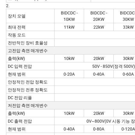
2.
BIDCDC -
BIDCDC -
BIDCDC 
장치 모델
10KW
20KW
30KW
최대 전력
11kW
22kW
33kW
작동 모드
전반적인 장비 효율성
고전압 측면 매개변수
출력(kW)
10kW
20kW
30kW
DC 입력 전압
50V - 850V(정격 500V)
현재 범위
0-20A
0-40A
0-60A
안정적인 전압 정확도
안정적인 전류 정확도
DC 전압 리플
저전압 측면 매개변수
출력(kW)
10kW
20kW
30kW
DC 출력 전압
0V~800V(0V 시동 기능 
현재 범위
0-40A
0-80A
0-120A