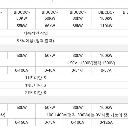
-
BIDCDC -
BIDCDC -
BIDCDC -
BIDCDC -
BI
50KW
60KW
80kW
100kW
55kW
66kW
88kW
110kW
지속적인 작업
98% 이상 (정격 출력)
50kW
60kW
80kW
100kW
150V - 1500V(정격 1500V)
0-100A
0-40A
0-54세
0-67A
1%F. 미만 S
1%F. 미만 S
2%F. 미만 S
50kW
60kW
80kW
100kW
장착)
100-1400V(정격 800V에는 0V 시동 기능이 
0-150A
0-75A
0-100A
0-125A