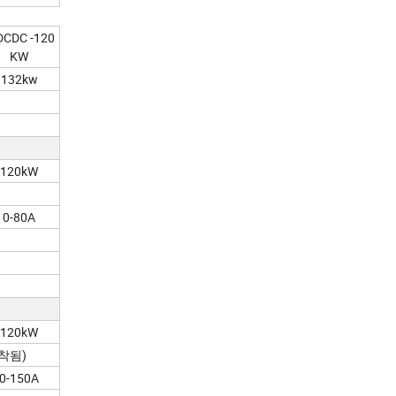
DCDC -120
KW
132kw
120kW
0-80A
120kW
장착됨)
0-150A