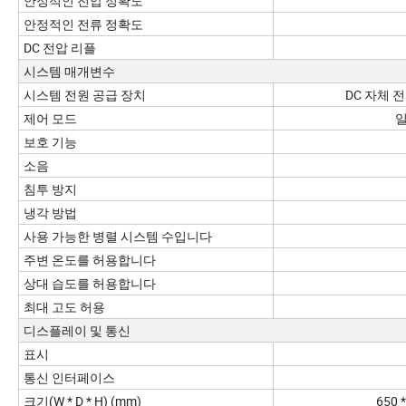
안정적인 전압 정확도
안정적인 전류 정확도
DC 전압 리플
시스템 매개변수
시스템 전원 공급 장치
DC 자체 전
제어 모드
일
보호 기능
소음
침투 방지
냉각 방법
사용 가능한 병렬 시스템 수입니다
주변 온도를 허용합니다
상대 습도를 허용합니다
최대 고도 허용
디스플레이 및 통신
표시
통신 인터페이스
크기(W * D * H) (mm)
650 *