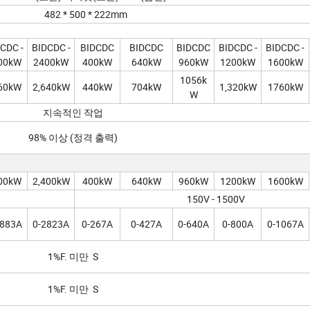
482 * 500 * 222mm
CDC -
BIDCDC -
BIDCDC
BIDCDC
BIDCDC
BIDCDC -
BIDCDC -
00kW
2400kW
400kW
640kW
960kW
1200kW
1600kW
1056k
60kW
2,640kW
440kW
704kW
1,320kW
1760kW
W
지속적인 작업
98% 이상 (정격 출력)
00kW
2,400kW
400kW
640kW
960kW
1200kW
1600kW
150V - 1500V
1883A
0-2823A
0-267A
0-427A
0-640A
0-800A
0-1067A
1%F. 미만 S
1%F. 미만 S