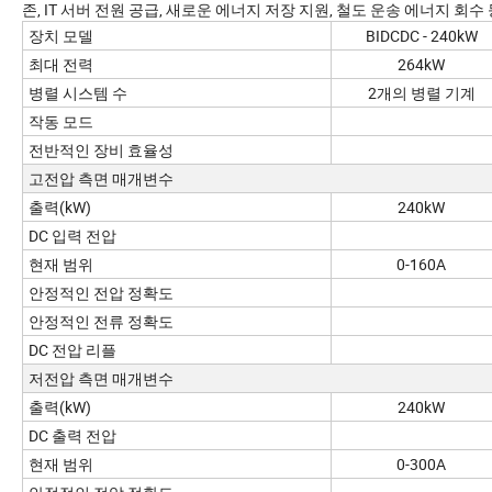
존, IT 서버 전원 공급, 새로운 에너지 저장 지원, 철도 운송 에너지 회
장치 모델
BIDCDC - 240kW
최대 전력
264kW
병렬 시스템 수
2개의 병렬 기계
작동 모드
전반적인 장비 효율성
고전압 측면 매개변수
출력(kW)
240kW
DC 입력 전압
현재 범위
0-160A
안정적인 전압 정확도
안정적인 전류 정확도
DC 전압 리플
저전압 측면 매개변수
출력(kW)
240kW
DC 출력 전압
현재 범위
0-300A