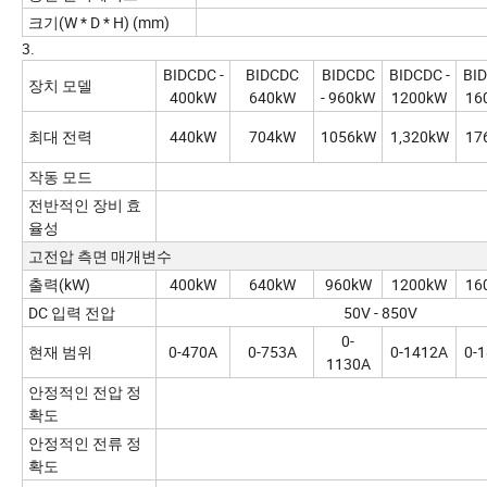
크기(W * D * H) (mm)
3.
BIDCDC -
BIDCDC
BIDCDC
BIDCDC -
BID
장치 모델
400kW
640kW
- 960kW
1200kW
16
최대 전력
440kW
704kW
1056kW
1,320kW
17
작동 모드
전반적인 장비 효
율성
고전압 측면 매개변수
출력(kW)
400kW
640kW
960kW
1200kW
16
DC 입력 전압
50V - 850V
0-
현재 범위
0-470A
0-753A
0-1412A
0-
1130A
안정적인 전압 정
확도
안정적인 전류 정
확도