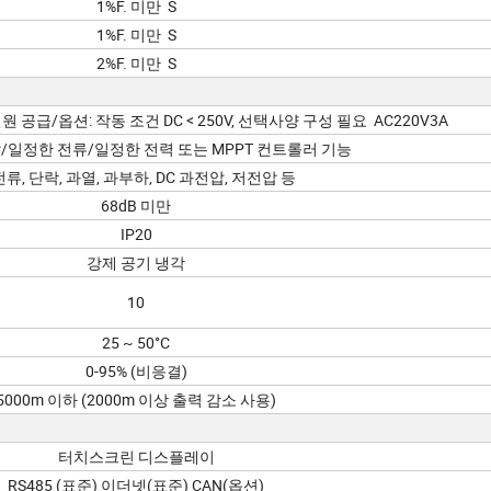
1%F. 미만 S
1%F. 미만 S
2%F. 미만 S
원 공급/옵션: 작동 조건 DC < 250V, 선택사양 구성 필요 AC220V3A
/일정한 전류/일정한 전력 또는 MPPT 컨트롤러 기능
류, 단락, 과열, 과부하, DC 과전압, 저전압 등
68dB 미만
IP20
강제 공기 냉각
10
25 ~ 50°C
0-95% (비응결)
5000m 이하 (2000m 이상 출력 감소 사용)
터치스크린 디스플레이
RS485 (표준) 이더넷(표준) CAN(옵션)