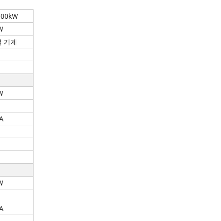
600kW
W
렬 기계
W
A
W
A