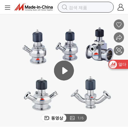
열다
동영상
1
/
6