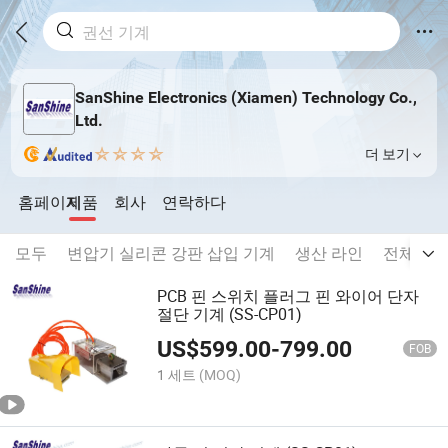
SanShine Electronics (Xiamen) Technology Co.,
Ltd.
더 보기
홈페이지
제품
회사
연락하다
모두
변압기 실리콘 강판 삽입 기계
생산 라인
전체 제품
PCB 핀 스위치 플러그 핀 와이어 단자
절단 기계 (SS-CP01)
US$
599.00
-
799.00
FOB
1 세트
(MOQ)