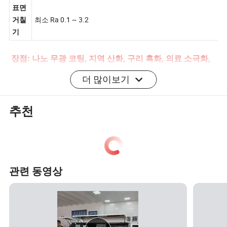
±0.05~±0.002mm
공차
표면
최소 Ra 0.1 ~ 3.2
거칠
기
장점: 나노 무광 코팅, 지역 산화, 구리 흑화, 의료 소극화,
플라스틱 페인트, 산화공정. 아노다이징, 비드 블라즈드,
더 많이보기
실크 스크린, PVD 플레이팅, 아연/니클/크롬/티타늄 플레
이팅, 양치질, 페인트, 파우더 코팅, 전기영동, 전기 폴리
추천
싱, Knurl. 등
산화 처리
광택
경도, 부식 저항 및 광택을 개선
연마제 또는 연마 성제를 사용
하기 위해 산화물 층을 만드는
하여 다양한 금속 및 플라스틱
관련 동영상
전기화학 처리, 알루미늄, 티타
에 적합한 부드럽고 빛나는 표
늄 등에 적합.
면을 만드는 기계적 처리 장점:
: 향상된 하드웨어 및 부식
lm찬한 Brightnessand
장점
Smoothness, 향상된 외관.
방지. 외관 개선