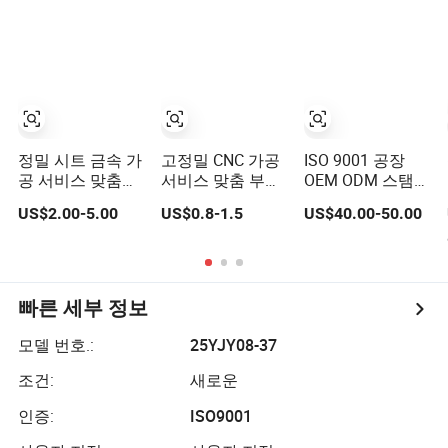
공 서비스
스
정밀 시트 금속 가
고정밀 CNC 가공
ISO 9001 공장
공 서비스 맞춤형
서비스 맞춤 부품
OEM ODM 스탬핑
솔루션을 위한
하드웨어 제작 밀
금속 서비스 시트
US$2.00-5.00
US$0.8-1.5
US$40.00-50.00
링 선반 알루미늄
가공 서비스
액세서리 구성 요
소 가공 제조 공장
빠른 세부 정보
모델 번호.:
25YJY08-37
조건:
새로운
인증:
ISO9001