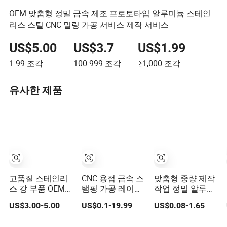
OEM 맞춤형 정밀 금속 제조 프로토타입 알루미늄 스테인
리스 스틸 CNC 밀링 가공 서비스 제작 서비스
US$5.00
US$3.7
US$1.99
1-99
조각
100-999
조각
≥1,000
조각
유사한 제품
고품질 스테인리
CNC 용접 금속 스
맞춤형 중량 제작
스 강 부품 OEM
탬핑 가공 레이저
작업 정밀 알루미
맞춤형 레이저 절
절단 부품 서비스
늄 스테인리스 스
US$3.00-5.00
US$0.1-19.99
US$0.08-1.65
단, 벤딩, 용접, 스
틸 레이저 절단 용
탬핑 시트 금속 가
접 판금 제작 서비