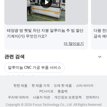
샌드블라스팅
전기 도금
다양한 금속 및 플라스틱에 적
다양한 금속 및 플라스틱에 적
합한 먼지, 산화층, 긁힘 및 녹 제
합한 표면 경도 입증을 위해 금
거를 위해 고압 샌드블라스팅을
속 코팅이 침전되는 전기화학
사용하는 기계적 처리
처리
태양광 방 햇빛 차단 지붕 알루미늄 주 빔 절단
다왕 전
: 청결 및 거칠기 개선, 모양
: 입증된 경도 부식 방지, 향
장점
장점
기계이(가) 무엇인가요?
금속 예
개선.
상된 외관.
품이(가
더 많이보기
스프레이 도장
파우더 코트
표면 기능과 모양을 개선하기
전기 충전된 분말을 뿌려놓은
관련 검색
위해 페인트 또는 코팅에 스프
다음, lt를 가하여 내구성이 높고
레이를 뿌려 다양한 금속 및 플
균일하게 코팅됩니다. 알루미
알루미늄 CNC 가공 부품 서비스
라스틱에 적합한 기계적 처리
늄, 강철, 마그네슘 등에 적합합
: lmresistance 색상 보호,
니다.
장점
관련 카테고리
CNC 서비스 스테인리스 스틸 부품 가공
: 뛰어난 내구성, 긁힘, 바램,
내마모성, 향상된 외관.
장점
핫한 제품
핫 제품 가격
도매 핫 제품
스타 바이어
카테고리로 찾아보기
화학 물질에 대한 저항력, 부식
PC사이트
통찰력
CNC 가공 서비스
CNC 서비스 부품
우리에 대하여
사용자 약관
개인정보 보호정책
연락하다
정밀 CNC 기계 가공
Copyright © 2026 Focus Technology Co., Ltd. All Rights Reserved
금속 CNC 서비스
강철 부품 CNC 서비스