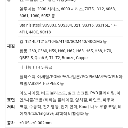
단, 스탬핑, 전기 방전 가공(EDM)
중
알루미늄: 2000 시리즈, 6000 시리즈, 7075, LY12, 6063,
6061, 1060, 5052 등
Stainls steel: SUS303, SUS304, 321, SS316, SS316L, 17-
4PH, 440C, 9Cr18
강: 1214L/1215/1045/4140/SCM440/40CrMo 등
재질
황동: 260, C360, H59, H60, H62, H63, H65, H68, H70,
QBE2.5, Qsn6.5, T1, T2, Bronze, Copper
티타늄: F1-F5 등급
플라스틱: 아세탈/POM/PA/나일론/PC/PMMA/PVC/PU/아
크릴/ABS/PTFE/PEEK 등
아노다이징, 비드 블라즈드, 실크 스크린, PVD 플레이팅, 아
연/니클/크롬/티타늄 플레이팅, 양치질, 페인트, 파우더
표면
코팅, 수동적, 전기영동, 전기 연마, Knurl, 나노 무광 코팅, 레
처리
이저/Etch/Engrave, 의학적 비활성화 등