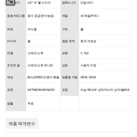
포트 크기
1/2''~8'' 풀 사이즈
입력𝕩니다
단일 바디
응용 𝔄로그램
용수 공급/관수/농업
재질
새 재질(PVC)
파워
마누엘
구조
볼
미디어
물
원점 위치
중국 저장성
연결
스레드/소켓
보증
1~3년
조인트 끝
스레드/소켓 유니언
상표
사용자 지정
색상
BULE/RED/오렌지 핸들
맞춤형 지원
OEM, ODM
표준
ASTM/DIN/ANSI/JIS
포장
비닐 백/내부 상자/마스터 상자/팔레트
샘플
무료
제품 매개변수