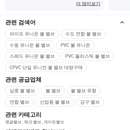
더 많이보기
관련 검색어
포장 및 배송
파이프 유니온 볼 밸브
수도 연합 볼 밸브
수동 유니온 볼 밸브
PVC 볼 유니온
스레드 유니온 볼 밸브
PVC 플라스틱 볼 밸브
CPVC 단일 유니언 볼 밸브 대량구매
관련 공급업체
삼중 볼 밸브
볼 밸브
볼 밸브 유형
연합 밸브
산업용 볼 밸브
강구 밸브
관련 카테고리
앵글밸브
,
체크 벨브
,
게이트밸브