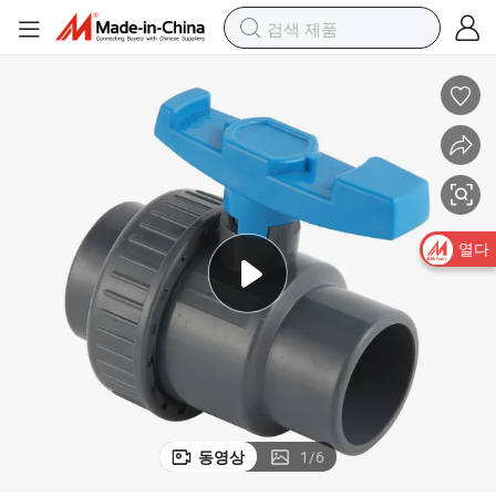
열다
동영상
1
/
6