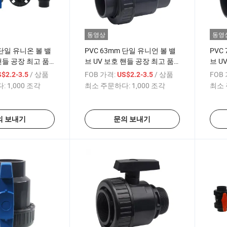
동영상
동영
 단일 유니온 볼 밸
PVC 63mm 단일 유니언 볼 밸
PVC
핸들 공장 최고 품
브 UV 보호 핸들 공장 최고 품
브 U
질
질
/ 상품
FOB 가격:
/ 상품
FOB
$2.2-3.5
US$2.2-3.5
:
1,000 조각
최소 주문하다:
1,000 조각
최소 
의 보내기
문의 보내기