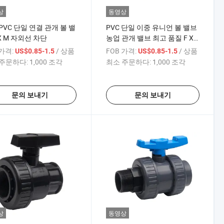
상
동영상
PVC 단일 연결 관개 볼 밸
PVC 단일 이중 유니언 볼 밸브
 X M 자외선 차단
농업 관개 밸브 최고 품질 F X
M
 가격:
/ 상품
FOB 가격:
/ 상품
US$0.85-1.5
US$0.85-1.5
주문하다:
1,000 조각
최소 주문하다:
1,000 조각
문의 보내기
문의 보내기
상
동영상