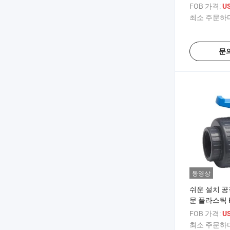
FOB 가격:
U
최소 주문하다
문
동영상
쉬운 설치 공
문 플라스틱 P
브
FOB 가격:
US
최소 주문하다