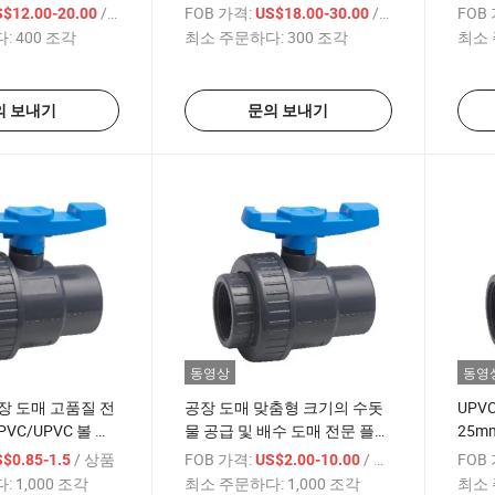
X M
PVC
/ 상품
FOB 가격:
/ 상품
FOB
S$12.00-20.00
US$18.00-30.00
브
:
400 조각
최소 주문하다:
300 조각
최소 
의 보내기
문의 보내기
동영상
동영
장 도매 고품질 전
공장 도매 맞춤형 크기의 수돗
UPV
VC/UPVC 볼 밸
물 공급 및 배수 도매 전문 플라
25m
스틱 PVC/UPVC 볼 밸브
OEM
/ 상품
FOB 가격:
/ 상품
FOB
$0.85-1.5
US$2.00-10.00
:
1,000 조각
최소 주문하다:
1,000 조각
최소 