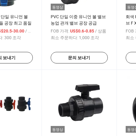
동영상
동영
m 단일 유니언 볼
PVC 단일 이중 유니언 볼 밸브
회색 
들 공장 최고 품질
농업 관개 밸브 공장 공급
브 F
/ 상품
FOB 가격:
/ 상품
FOB
S$20.5-30.00
US$0.6-0.85
:
300 조각
최소 주문하다:
1,000 조각
최소 
의 보내기
문의 보내기
동영상
동영