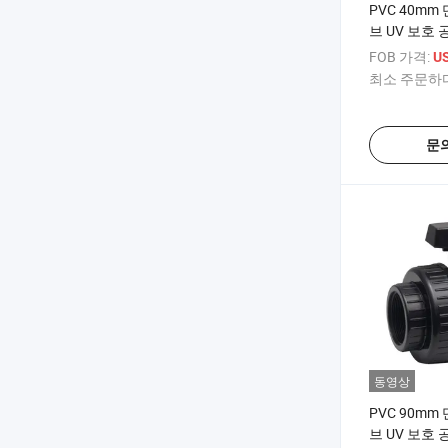
PVC 40mm
브 UV 보호 
F
FOB 가격:
US
최소 주문하다
문
동영상
PVC 90mm
브 UV 보호