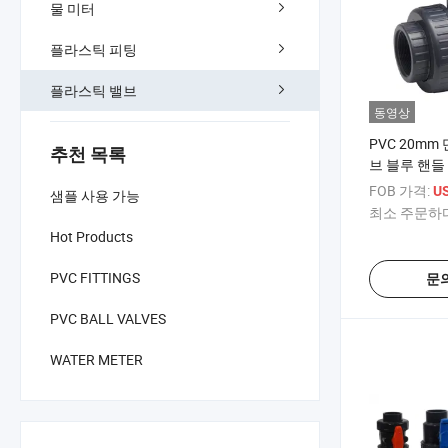
물 미터
플라스틱 피팅
플라스틱 밸브
동영상
PVC 20mm
추천 목록
브 블루 핸들
UV 보호
FOB 가격:
US
샘플 사용 가능
최소 주문하다
Hot Products
PVC FITTINGS
문
PVC BALL VALVES
WATER METER