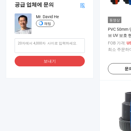
공급 업체에 문의
Mr. David He
동영상
채팅
PVC 50mm
브 UV 보호 
질
FOB 가격:
US
최소 주문하다
보내기
문