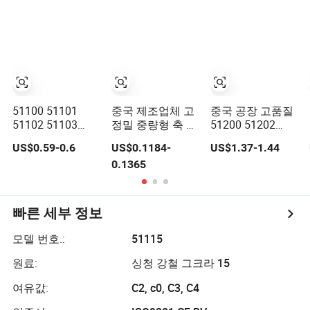
베어링 51144 M
52214 51215
51102 51103
53215u 53215
NSK Koyo 스러스
52215 51216
트 볼 베어링
53216 52216
51217 53217
52217
51100 51101
중국 제조업체 고
중국 공장 고품질
51102 51103
정밀 중량형 축 볼
51200 51202
51104, 51105,
베어링 51105
51204 51206
US$0.59-0.6
US$0.1184-
US$1.37-1.44
51106, 평면 축 볼
51106 51107
51208 단일 열 미
0.1365
베어링
51108 51109
니어처 축 볼 베어
51110 51112 베
링 앵글러
어링 공급업체
빠른 세부 정보
모델 번호.:
51115
원료:
싱청 강철 그크라 15
여유값:
C2, c0, C3, C4