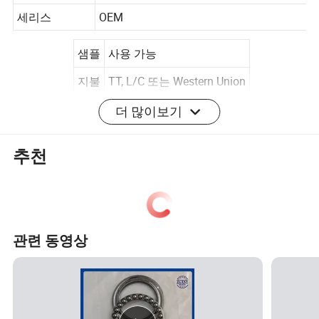
MOQ
모일에 따라 다름
세리스
OEM
샘플
사용 가능
지불
TT, L/C 또는 Western Union
포트
칭다오 상하이 이우
더 많이보기
니들 롤러 베어링 기본 모델:
추천
이전 모
내부 *
이전 모
내부 *
이전 모
내부 *
델(새 모
외부 *
델(새 모
외부 *
델(새 모
외부 *
델)
높음
델)
높음
델)
높음
관련 동영상
8100(51
10 * 24
8200(51
10 * 26
8304(51
20 * 47
100)
* 9
200)
* 11
304)
* 18
8101(51
12 * 26
8201(51
12 * 28
8305(51
25 * 52