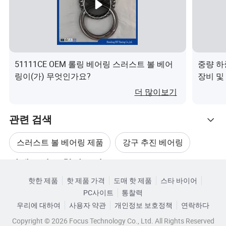
101)
* 9
201)
* 11
305)
* 18
8102(51
15 * 28
8202(51
15 * 32
8306(51
30 * 60
102)
* 9
202)
* 12
306)
* 21
8103(51
17 * 30
8203(51
17 * 35
8307(51
35 * 68
51111CE OEM 롤링 베어링 스러스트 볼 베어
중량 하
103)
* 9
203)
* 12
307)
* 24
링이(가) 무엇인가요?
장비 및
엇인가
8104(51
20 * 35
8204(51
20 * 40
8308(51
40 * 78
더 많이보기
104)
* 10
204)
* 14
308)
* 26
관련 검색
8105(51
25 * 42
8205(51
25 * 47
8309(51
45 * 85
105)
* 11
205)
* 15
309)
* 28
스러스트 볼 베어링 제품
강구 추진 베어링
8106(51
30 * 47
8206(51
30 * 52
8310(51
50 * 95
카테고리로 찾아보기
단일 축 방향 볼 베어링
추력 바늘 베어링
106)
* 11
206)
* 16
310)
* 31
핫한 제품
핫 제품 가격
도매 핫 제품
스타 바이어
55 *
PC사이트
통찰력
8107(51
35 * 52
8207(51
35 * 62
8311(51
방사형 스러스트 볼 베어링
추력 접촉 볼 베어링
105 *
우리에 대하여
사용자 약관
개인정보 보호정책
연락하다
107)
* 12
207)
* 18
311)
35
Copyright © 2026 Focus Technology Co., Ltd. All Rights Reserved