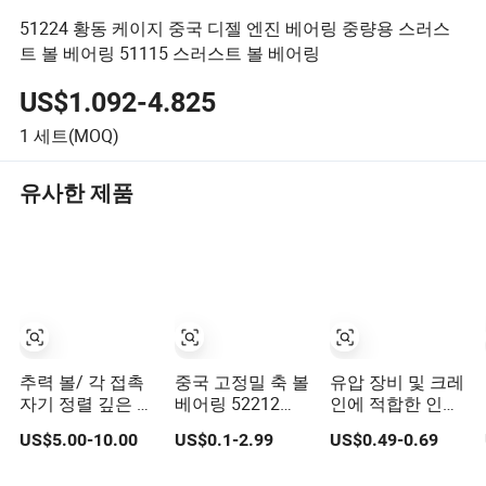
51224 황동 케이지 중국 디젤 엔진 베어링 중량용 스러스
트 볼 베어링 51115 스러스트 볼 베어링
US$1.092-4.825
1
세트(MOQ)
유사한 제품
추력 볼/ 각 접촉
중국 고정밀 축 볼
유압 장비 및 크레
자기 정렬 깊은 홈
베어링 52212
인에 적합한 인증
볼 테이퍼/ 구형
51213 53213
공급업체
US$5.00-10.00
US$0.1-2.99
US$0.49-0.69
추력 원통형 롤러
53213 52213
10*24*9mm
니들 롤러/ 롤링
51214 53214
51100 51101