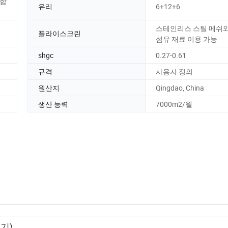
명합
유리
6+12+6
스테인리스 스틸 메쉬와
플라이스크린
섬유 재료 이용 가능
shgc
0.27-0.61
규격
사용자 정의
원산지
Qingdao, China
생산 능력
7000m2/월
기)