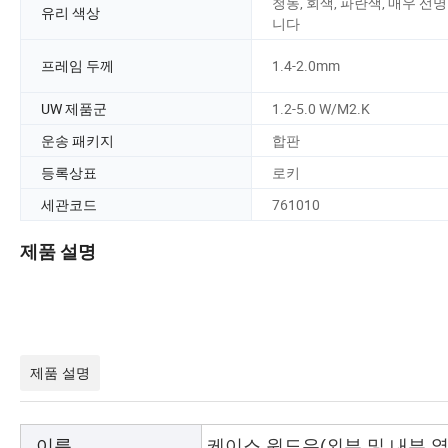
청동, 회색, 파란색, 매우 선
유리 색상
니다
프레임 두께
1.4-2.0mm
UW 제품군
1.2-5.0 W/M2.K
운송 패키지
합판
등록상표
로키
세관코드
761010
제품 설명
제품 설명
이름
케이스 윈도우(외부 및 내부 열