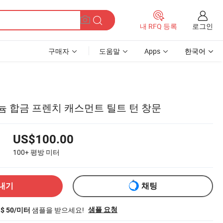
로그인
내 RFQ 등록
구매자
도움말
Apps
한국어
늄 합금 프렌치 캐스먼트 틸트 턴 창문
US$100.00
100+
평방 미터
내기
채팅
샘플을 받으세요!
샘플 요청
S$ 50/미터