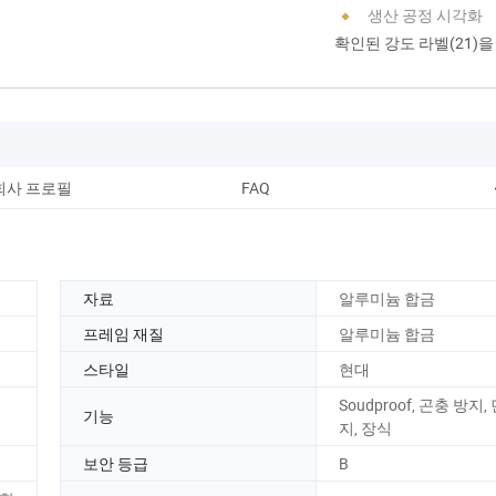
생산 공정 시각화
확인된 강도 라벨(21)
회사 프로필
FAQ
자료
알루미늄 합금
프레임 재질
알루미늄 합금
스타일
현대
Soudproof, 곤충 방지,
기능
지, 장식
보안 등급
B