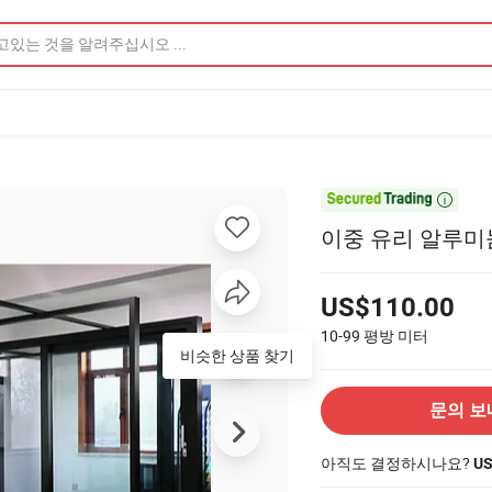

이중 유리 알루미
US$110.00
10-99
평방 미터
비슷한 상품 찾기
문의 보
아직도 결정하시나요?
U