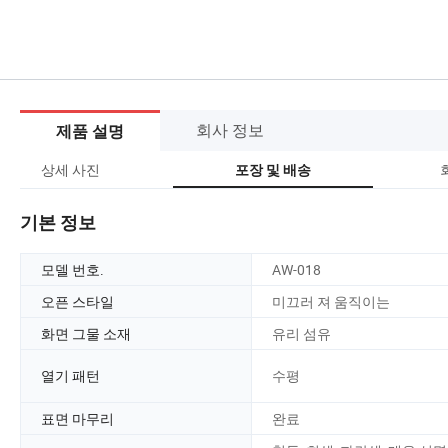
회사 정보
제품 설명
상세 사진
포장 및 배송
기본 정보
모델 번호.
AW-018
오픈 스타일
미끄러 져 움직이는
화면 그물 소재
유리 섬유
열기 패턴
수평
표면 마무리
완료