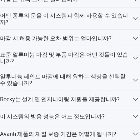
20년 이상 된 작은 개관부터 유리 및 강화 유리
일반적으로 48인치 x 120인치 크기가 사용되지만, 실제 작
어떤 종류의 문을 이 시스템과 함께 사용할 수 있습니
업 조건, 유리 운반 조건 및 엘리베이터 크기에 따라 사용할
까?
제작자로 지어진 칭다오 록키 그룹 컴퍼니, Ltd
수 있는 최대 유리 크기가 달라질 수 있습니다.
는 유리 파티션, 알루미늄 창문, 알루미늄 문,
모든 유리문, 방음 프레임이 있는 모든 유리문, 방음 이중
마감 시 허용 가능한 오차 범위는 얼마입니까?
유리문과 방음 프레임.
커튼 벽, 유리 난간 등을 제조𝕘는 중국의 선도
바닥, 천장 또는 벽의 경우, 수직, 수평 및 직각 방향으로 허
표준 알루미늄 마감 및 부품 마감은 어떤 것들이 있습
적인 업체로 성장했습니다.
용되는 최대 오차는 1/8인치에서 3/8인치입니다. (이 범위
니까?
를 벗어나는 경우에는 추가적인 조절이 필요하거나, 완벽
하게 맞도록 맞춤형으로 제작된 유리를 사용해야 합니다.)
브러시 처리된 또는 연마된 스테인리스 스틸.
알루미늄 페인트 마감에 대해 원하는 색상을 선택할
20년 이상의 경험을 보유𝕜 칭다오 록키 그룹
수 있습니까?
(Qingdao Rocky Group Co., Ltd)은 주택 소유
원하는 모든 색상이나 마감을 선택할 수 있지만, 표준 색상
Rocky는 설계 및 엔지니어링 지원을 제공합니까?
자, 수리업체, 건축가, 건축가, 건축업자들이
이 아닌 경우에는 추가 비용이 발생할 수 있습니다. 모든
RAL 색상으로 맞춤 제작이 가능합니다.
네, 프로젝트 계획에 대한 지원을 제공합니다. 자세한 내용
세계 곳곳의 고급 창문, 문, 유리 난간 등을 제
이 시스템의 방음 성능은 어느 정도입니까?
은 당사의 엔지니어링 및 설계 서비스 페이지를 참조하십
조𝕘는 선두 업체 중 𝕘나로 인정받고 있습니다.
시오.
실험실 테스트 결과, 단일 유리 시스템의 경우 35 STC, 이
Avanti 제품의 재질 보증 기간은 어떻게 됩니까?
중 유리 시스템의 경우 최대 44 STC의 방음 성능을 보입니