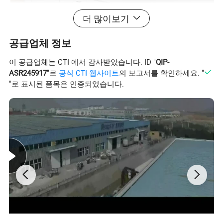
더 많이보기
공급업체 정보
이 공급업체는 CTI 에서 감사받았습니다. ID "
QIP-
ASR245917
"로
공식 CTI 웹사이트
의 보고서를 확인하세요. "
"로 표시된 품목은 인증되었습니다.
유리 종류:
8mm, 10mm, 12mm 강화 유리 패널
6063-T5
알루미늄 재질:
블랙, 화이트, 산화...
𝔄레임 색상:
최대 높이:
3,600mm