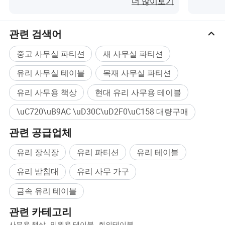
정직성, 팀워크, 혁신의 원칙은 우리 비즈니스
더 많이보기
의 모든 요소에 각인되어 있습니다.
관련 검색어
중고 사무실 파티션
새 사무실 파티션
유리 사무실 테이블
목재 사무실 파티션
유리 사무용 책상
현대 유리 사무용 테이블
\uC720\uB9AC \uD30C\uD2F0\uC158 대량구매
관련 공급업체
유리 장식장
유리 파티션
유리 테이블
유리 받침대
유리 사무 가구
워크샵:
금속 유리 테이블
관련 카테고리
사무용 책상
,
임원용 테이블
,
회의테이블