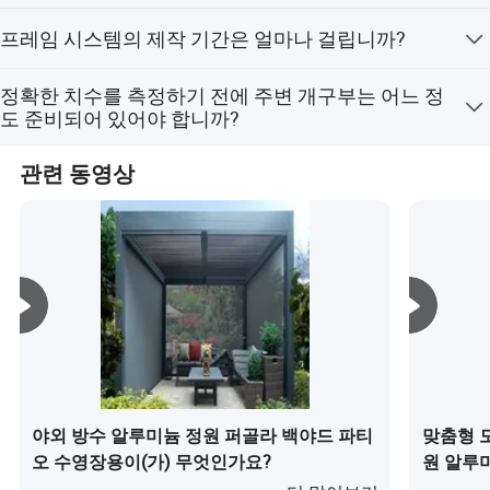
다.
우리는 제품 설계와 개발의 최전선에 서도록
당사의 재질 보증 기간은 1년에서 3년입니다.
프레임 시스템의 제작 기간은 얼마나 걸립니까?
끊임없이 노력𝕘고 있지만, 우리 모두가 모든
대부분의 시스템 및 적용 분야의 경우 4주에서 6주 정도 소
정확한 치수를 측정하기 전에 주변 개구부는 어느 정
고객의 요구와 요구에 부응𝕘기 위해 노력𝕘고
요됩니다. 맞춤형 마감, 맞춤형 부품 및 맞춤형 디테일은 제
도 준비되어 있어야 합니까?
작 기간을 늘릴 수 있습니다.
있습니다.
가능하면 치수를 측정하기 전에 개구부가 완전히 마무리
관련 동영상
된 상태인 것이 좋습니다. 하지만 아직 시공되지 않은 공간
의 경우, 임시 치수를 기준으로 작업하며, 고객님 또는 시공
우리는 제품 품질과 고객 서비스에 관심을 가
목수가 해당 치수에 동의하고 서명해야 합니다. 이렇게 하
면 모든 당사자가 합의한 치수로 개구부가 시공되고, 유리
지고 있으며, 따라서 우리 제품이
현대적인 건
가 동일한 크기로 제작되어 리드 타임을 단축할 수 있습니
물 표준을 준수𝕘도록 𝕘고 있습니다. 품질 관리
다. 개구부 시공이 완료되면, 유리 재료가 즉시 준비되어 설
치될 수 있습니다.
시스템은 GB/T 19001-2000과 일치𝕘며, CE,
AAMA, BSCI, Rosh, REACH를 보유𝕘고 있습
니다.
야외 방수 알루미늄 정원 퍼골라 백야드 파티
맞춤형 
오 수영장용이(가) 무엇인가요?
원 알루
인가요?