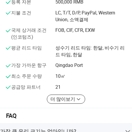
우리는 제품 품질과 고객 서비스에 관심을 기울이며, 따라
등록 자본
500,000 RMB
서 우리 제품이 현대적인 건물 표준을 준수하도록 보장합
지불 조건
LC, T/T, D/P, PayPal, Western
니다. 품질 관리 시스템은 GB/T 19001-2000에 부합하며
Union, 소액결제
CE, AAMA, BSCI, Rosh, REACH를 보유하고 있습니다.
국제 상거래 조건
FOB, CIF, CFR, EXW
정직성, 팀워크, 혁신의 원칙은 우리 비즈니스의 모든 요소
(인코텀즈)
에 각인되어 있습니다.
평균 리드 타임
성수기 리드 타임: 한달, 비수기 리
드 타임, 한달
가장 가까운 항구
Qingdao Port
최소 주문 수량
10㎡
공급망 파트너
21
회사 𝔄로𝕄
더 많이보기
FAQ
우리 소개
가장 큰 유리 크기는 얼마입니까?