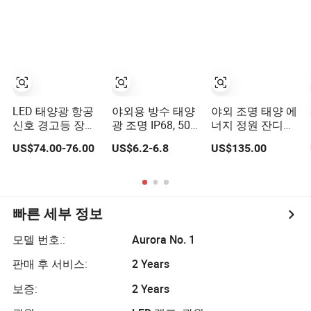
올인원 정원 도로
야외 전원 LED 태
양광 가로등
LED 태양광 항공
야외용 방수 태양
야외 조명 태양 에
신호 경고등 장애
광 조명 IP68, 50
너지 정원 잔디등
물등 타워 크레인
LED 3 조명 모드
MPPT 통합 태양
US$74.00-76.00
US$6.2-6.8
US$135.00
용
태양광 정원 야드
광 LED 가로등
스폿 태양광 조명
외부 경관 흰색 따
뜻한 흰색/다채로
운
빠른 세부 정보
모델 번호.:
Aurora No. 1
판매 후 서비스:
2 Years
보증:
2 Years