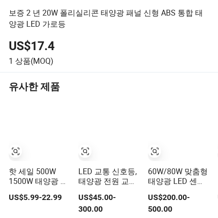
보증 2 년 20W 폴리실리콘 태양광 패널 신형 ABS 통합 태
양광 LED 가로등
US$17.4
1
상품(MOQ)
유사한 제품
핫 세일 500W
LED 교통 신호등,
60W/80W 맞춤형
1500W 태양광 에
태양광 전원 교통
태양광 LED 센서
너지 절약 조명 모
신호 기둥, 제조사
가 있는 올인원 야
US$5.99-22.99
US$45.00-
US$200.00-
션 센서 플 flood
맞춤 제작
외 가로등, 시골
300.00
500.00
램프 최고의 램프
도시 도로용