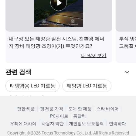
A2: 3가지 QC 프로세스가 있습니다. 1. 원료, 2. 생산 중 반,
3. 최종 QC 검사는 12시간 후 하나씩 수행합니다.
Q3: 보증 기간 중 품질 문제가 발생할 경우 어떻게 해야 합
니까?
내구성 있는 태양광 발전 시스템, 친환경 에너
부식 방
A3 : 먼저, 사진이나 비디오를 교정으로 찍고 저희에게 보내
지 장비 태양광 조명이(가) 무엇인가요?
고품질 
주세요. 새 사진을 무료로 교체해 드리겠습니다.
더 많이보기
4분기: OEM 또는 ODM이 수락되었습니까?
관련 검색
A4: 예, OEM 및 ODM을 할 수 있습니다. 조명이나 패키지에
태양광용 LED 가로등
태양광 LED 가로등
모두 로고를 사용할 수 있습니다.
관련 카테고리
태양광 LED 가로등
태양광 가로등 야외용
Q5: 샘플을 몇 일 내에 완료할 것인가? 그리고 대량 생산은
핫한 제품
핫 제품 가격
도매 핫 제품
스타 바이어
카테고리로 찾아보기
어떻게 될 것인가?
PC사이트
통찰력
태양광 LED 가로등 조명기구
A5: 일반적으로 검체 제작용 1-7일 대량 생산 선행 시간은
우리에 대하여
사용자 약관
개인정보 보호정책
연락하다
양에 따라 달라집니다.
Copyright © 2026 Focus Technology Co., Ltd. All Rights Reserved
태양광 LED 가로등 정원 조명