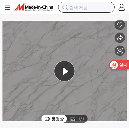
3.5mm 두께 과학 천연 석회암 다이아토마이트 샤워 매트
열다
동영상
1
/
1