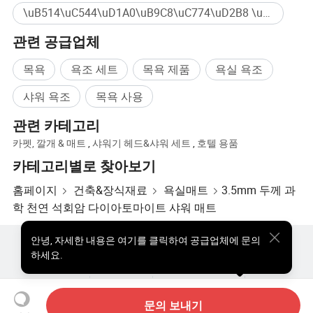
\uB514\uC544\uD1A0\uB9C8\uC774\uD2B8 \uBAA9\uC695 \uB9E4\uD2B8 \uCF5C\uC2A4 대량구매
관련 공급업체
목욕
욕조 세트
목욕 제품
욕실 욕조
샤워 욕조
목욕 사용
관련 카테고리
카펫, 깔개 & 매트
,
샤워기 헤드&샤워 세트
,
호텔 용품
카테고리별로 찾아보기
홈페이지
건축&장식재료
욕실매트
3.5mm 두께 과
학 천연 석회암 다이아토마이트 샤워 매트
안녕
,
자세한 내용은 여기를 클릭하여 공급업체에 문의
핫한 제품
핫 제품 가격
도매 핫 제품
스타 바이어
하세요.
PC사이트
통찰력
우리에 대하여
사용자 약관
개인정보 보호정책
연락하다
Copyright © 2026 Focus Technology Co., Ltd. All Rights Reserved
문의 보내기