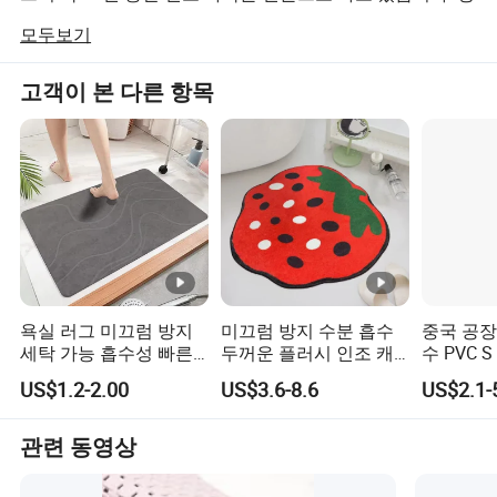
사는 R&D, 생산 및 판매를 통합한 PU/세미 PU/PVC/극세
모두보기
사/비닐 등의 유명한 인조 가죽 공급업체입니다. 우리는 고
급 국내 생산 기술을 가지고 있고, 매우 경쟁력 있는 가격에
고객이 본 다른 항목
제품을 위한 강력한 기능을 가지고 있으며, 우리의 가죽은
소파, 신발, 안장, 자동차 인테리어, 가구 장식품에 널리 사
용되고 있습니다. 호텔 엔지니어링 장식, 의료 기기, 스포츠
용품, 포장재 및 기타 분야
당사의 모든 인조 가죽은 환경 친화적이며, EN71, RoHS,
PAH, 칼륨 프탈레이트의 특징에는 노미노 방지, 노랑 방지,
마모 방지제, 내연성, 방수, 균열 방지 및 노화 방지 속성
고품질 제품과 뛰어난 고객 서비스를 통해 미국, 이탈리아,
욕실 러그 미끄럼 방지
미끄럼 방지 수분 흡수
중국 공장 
브라질, 페루, 아르헨티나, 동남아시아 등 전 세계 판매 네트
세탁 가능 흡수성 빠른
두꺼운 플러시 인조 캐
수 PVC 
워크를 확보했습니다.
건조 욕실 샤워 매트 완
시미어 욕실 카펫 러그
욕실 배수
US$1.2-2.00
US$3.6-8.6
US$2.1-
벽한 욕실용
매트
의 습기 
관련 동영상