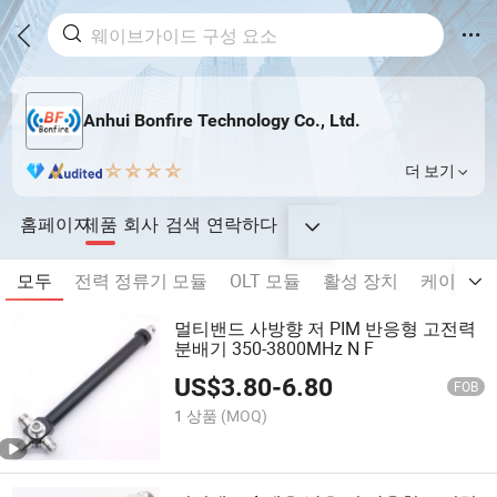
Anhui Bonfire Technology Co., Ltd.
더 보기
홈페이지
제품
회사
검색
연락하다
모두
전력 정류기 모듈
OLT 모듈
활성 장치
케이블
멀티밴드 사방향 저 PIM 반응형 고전력
분배기 350-3800MHz N F
US$
3.80
-
6.80
FOB
1 상품
(MOQ)