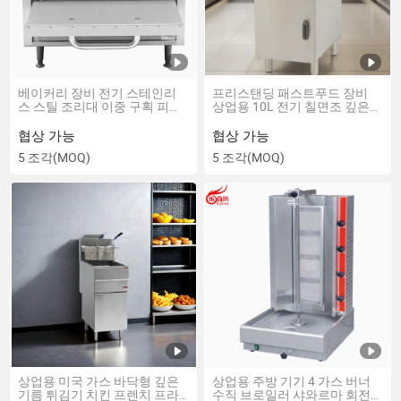
베이커리 장비 전기 스테인리
프리스탠딩 패스트푸드 장비
스 스틸 조리대 이중 구획 피자
상업용 10L 전기 칠면조 깊은
덱 오븐 (P18S)
기름 튀김기 치킨 생선 감자튀
김 튀김기 히터 리프팅 메커니
협상 가능
협상 가능
즘 2 탱크 2 바구니 (DF-10L-2)
5 조각
(MOQ)
5 조각
(MOQ)
상업용 미국 가스 바닥형 깊은
상업용 주방 기기 4 가스 버너
기름 튀김기 치킨 프렌치 프라
수직 브로일러 샤와르마 회전