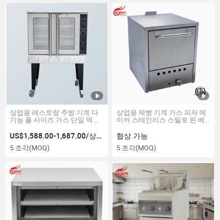
상업용 레스토랑 주방 기계 다
상업용 제빵 기계 가스 피자 메
기능 풀 사이즈 가스 단일 덱 대
이커 스테인리스 스틸로 된 베
류 베이킹 오븐 (GCO613)
이킹 덱 오븐 ETL 인증 (PO-19)
US$1,588.00-1,687.00/상품
협상 가능
5 조각
(MOQ)
5 조각
(MOQ)