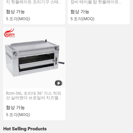
지 핫플레이트 조리기구 스테
장비 테이블 탑 핫플레이트
인리스 스틸 (EHP-2S)
2/4/6 주철 버너 가스 레인지
쿡커 스테인리스 스틸로 제작
협상 가능
협상 가능
된 레스토랑 호텔용 (EHP-4S)
5 조각
(MOQ)
5 조각
(MOQ)
Rcm-36L 조리대 36" 가스 적외
선 살라맨더 브로일러 치즈멜
터
협상 가능
5 조각
(MOQ)
Hot Selling Products