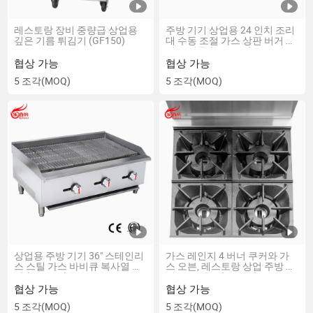
레스토랑 장비 중량급 상업용
주방 기기 상업용 24 인치 조리
깊은 기름 튀김기 (GF150)
대 수동 조절 가스 상판 버거 그
릴 그리들 (EGG24S)
협상 가능
협상 가능
5 조각
(MOQ)
5 조각
(MOQ)
상업용 주방 기기 36" 스테인리
가스 레인지 4 버너 쿠커와 가
스 스틸 가스 바비큐 복사열 그
스 오븐, 레스토랑 상업 주방 장
릴 (ECB36S)
비, ETL 인증 (RGR24)
협상 가능
협상 가능
5 조각
(MOQ)
5 조각
(MOQ)