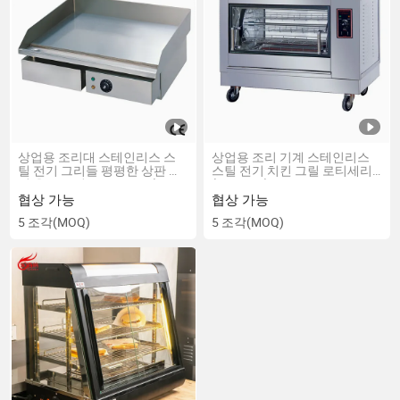
상업용 조리대 스테인리스 스
상업용 조리 기계 스테인리스
틸 전기 그리들 평평한 상판 그
스틸 전기 치킨 그릴 로티세리
릴 온도 조절 3000W 22" (FT-
(ER-266X)
818)
협상 가능
협상 가능
5 조각
(MOQ)
5 조각
(MOQ)