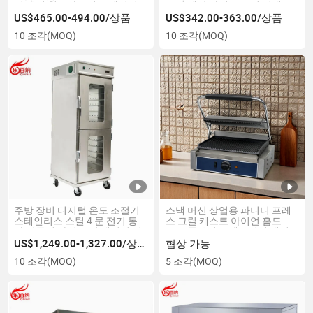
이 생선 칩 2 바구니 스테인리
도너 케밥 자이로 그릴 기계
스 스틸 CE 및 ETL 승인 (GF90)
CE/ETL 승인 (RG-2)
US$465.00-494.00/상품
US$342.00-363.00/상품
10 조각
(MOQ)
10 조각
(MOQ)
주방 장비 디지털 온도 조절기
스낵 머신 상업용 파니니 프레
스테인리스 스틸 4 문 전기 통
스 그릴 캐스트 아이언 홈드 그
과 이동식 가열 보관 캐비닛 연
루브 플레이트 샌드위치 메이
회 카트 음식 따뜻하게 하는 기
커 (PG-MA)
US$1,249.00-1,327.00/상품
협상 가능
기 (HC-1411)
10 조각
(MOQ)
5 조각
(MOQ)