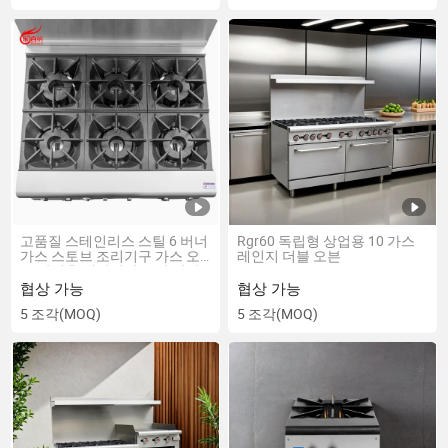
고품질 스테인리스 스틸 6 버너
Rgr60 독립형 상업용 10 가스
가스 스토브 조리기구 가스 오
레인지 더블 오븐
븐 상업용 케이터링 주방 장비
(RGR36)
협상 가능
협상 가능
5 조각
(MOQ)
5 조각
(MOQ)