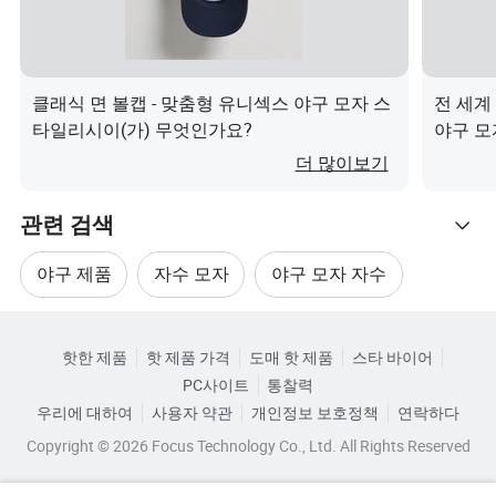
최상의 제안을 제공합니다.
Q5 샘플 시간과 대량 생산 시간은 얼마입니까?
A5: 일반적으로 샘플 시간은 약 3-5일입니다.
클래식 면 볼캡 - 맞춤형 유니섹스 야구 모자 스
전 세계
5000pcs 미만의 소량 주문의 경우 생산 시간은 10-15일입
타일리시이(가) 무엇인가요?
야구 모
니다
더 많이보기
당신의 한도 및 만들기 전에 당신이 알아야 하는 정보 모자
5000개 이상의 대량 주문의 경우 생산 시간은 25-35일입니
다.
재질
아크릴, BIO 워싱 면, 중량 브러시드 면, 안
관련 검색
5 패널 캡/모자, 6 패널 캡/모자, 7 패널 
야구 제품
자수 모자
야구 모자 자수
문제6. 이것이 우리의 첫 번째 협력이므로 품질 확인을 위
모자/모자 스
론 모자/모자, 야구 모자/모자, 스탑
해 먼저 샘플 하나를 주문할 수 있습니까?
타일
카테고리로 찾아보기
모자/모자, 버킷 캡/모자, 아빠 모자/모자,
자수 야구 모자
자수 야구 모자
야구 로고
핫한 제품
핫 제품 가격
도매 핫 제품
스타 바이어
블랙 헤더 그레이 네이비 블루 로얄 블루. 진한
A6: 먼저 샘플을 채취하는 것은 괜찮지만, 회사 규정에 따라
색상
PC사이트
통찰력
상도 있습니다
검체 수수료를 청구해야 합니다. 대량 주문 시 1000Pcs 이
우리에 대하여
사용자 약관
개인정보 보호정책
연락하다
하가 되면 반드시 검체 수수료가 반환됩니다.
3D 자수 로고, 평면 자수 로고, 자수 패치 로
Copyright © 2026 Focus Technology Co., Ltd. All Rights Reserved
로고
고, 우븐 패치
문제7. 디자인이 없지만, 내 나라에서 팝인 일부 해트를 하