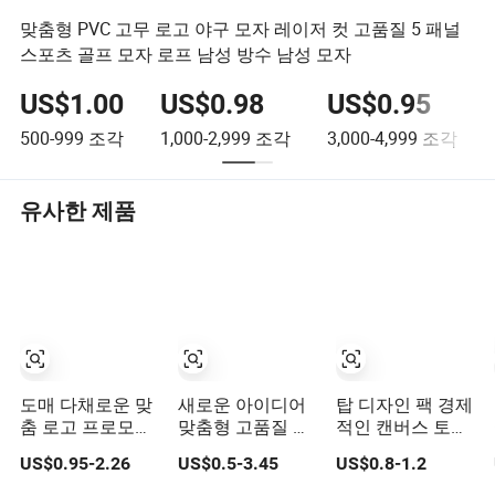
맞춤형 PVC 고무 로고 야구 모자 레이저 컷 고품질 5 패널
스포츠 골프 모자 로프 남성 방수 남성 모자
US$1.00
US$0.98
US$0.95
500-999
조각
1,000-2,999
조각
3,000-4,999
조각
유사한 제품
도매 다채로운 맞
새로운 아이디어
탑 디자인 팩 경제
춤 로고 프로모션
맞춤형 고품질 비
적인 캔버스 토트
면 여성 토트백 새
즈니스 홍보 선물
백, 가벼운 중간
US$0.95-2.26
US$0.5-3.45
US$0.8-1.2
로운 미니 패션 캔
세트
크기 재사용 가능
버스 재사용 가능
한 장바구니 쇼핑