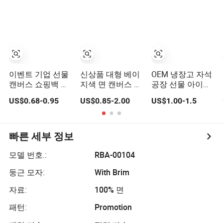
한 쇼핑 여행 가방
천 가방, DIY 광고
홍보 선물 활동에
적합
이벤트 기업 선물
신상품 대형 베이
OEM 냉장고 자석
캔버스 쇼핑백 프
지색 면 캔버스 무
공장 선물 아이템
로모션 기념품
슬린 토트백 맞춤
홈 장식 3D 냉장
US$0.68-0.95
US$0.85-2.00
US$1.00-1.5
로고 인쇄 재사용
고 자석 기념품 프
가능한 어깨 가방
로모션 선물
쇼핑 및 홍보용
빠른 세부 정보
모델 번호.:
RBA-00104
둥근 모자:
With Brim
자료:
100% 면
패턴:
Promotion