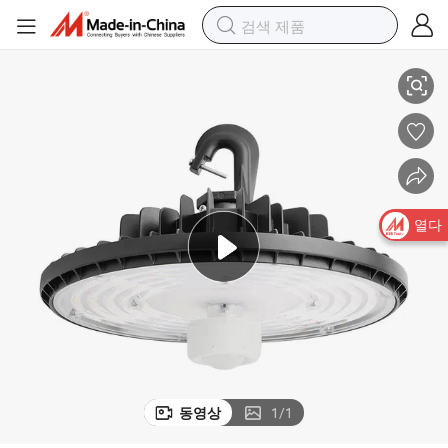
160W IP65 UL CE RoHS 습기 있는 장소 고천장 조명 DLC 인증
열다
동영상
1
/
1