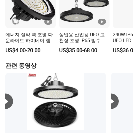
우리의 목표는 고품질의 중고차 수출 서비스를 제공하여
전 세계 고객이 자동차 꿈을 실현할 수 있도록 돕는 것입니
다. 고급 자동차, 실용적인 가족 자동차, 또는 상용 차량을
찾고 있다면 QPL 자동차는 여러분의 요구를 충족시키고 만
족스러운 차를 제공해 드릴 수 있습니다.
에너지 절약 벽 조명 다
상업용 산업용 UFO 고
240W I
우리는 개인 용도로 자동차를 구매, 수출, 운송할 수 있습니
운라이트 하이베이 램프
천장 조명 IP65 방수
UFO LE
천장 펜던트 LED 조명
LED 고천장 조명 공장
다. 또한 정부, 군대 또는 자동차 서비스 회사의 특별 요구
US$4.00-20.00
US$35.00-68.00
US$36.
UFO 하이베이 조명
창고 작업장 슈퍼마켓용
사항에 맞춰 조정할 수 있습니다. 우리는 중국 브랜드 BYD,
Chery, Geely, 일본 브랜드 Toyota, Nissan, 유럽 브랜드 폭스
관련 동영상
바겐, BMW, 메르세데스 등 미니카, 세단, MPVS, SUV, 밴, 관
광 차량, 엔지니어링 차량 등. 우리 자동차는 모든 유형 및
브랜드 중에서 가장 최신, 가장 진보하고, 가장 안전하고, 가
장 믿을 수 있는 제품입니다.
안전은 우리에게 파라마운트 중요합니다. QPLCAR 차량의
차량 품질과 안정성은 전 세계 고객이 널리 인식하고 있습
니다. 우리는 차량을 엄밀히 선별하여 각 차량이 최고 품질
기준을 충족하는지 확인합니다. 또한, 고객이 즐겁고 원활
한 차량 구매 경험을 할 수 있도록 종합적인 애프터 서비스