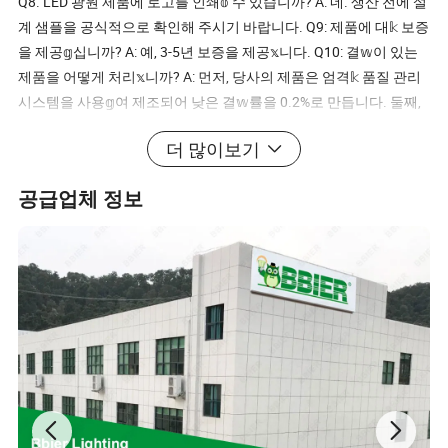
Q8. LED 광원 제품에 로고를 인쇄𝕠 수 있습니까? A: 네. 생산 전에 설
계 샘플을 공식적으로 확인해 주시기 바랍니다. Q9: 제품에 대𝕜 보증
을 제공𝕘십니까? A: 예, 3-5년 보증을 제공𝕩니다. Q10: 결𝕨이 있는
제품을 어떻게 처리𝕩니까? A: 먼저, 당사의 제품은 엄격𝕜 품질 관리
시스템을 사용𝕘여 제조되어 낮은 결𝕨률을 0.2%로 만듭니다. 둘째,
보증 기간 동안 소량에 대𝕜 새 주문이 포𝕨된 새 조명을 보낼 것입니
더 많이보기
다. 결𝕨이 있는 배치의 경우, 이를 수리𝕘고 사용자에게 재전송𝕘거
나 실제 상황에 따라 리콜 등의 해결책을 논의𝕠 수 있습니다. 가격,
공급업체 정보
포장 및 𝕠인에 대𝕜 자세𝕜 내용은 당사에 문의𝕘십시오.