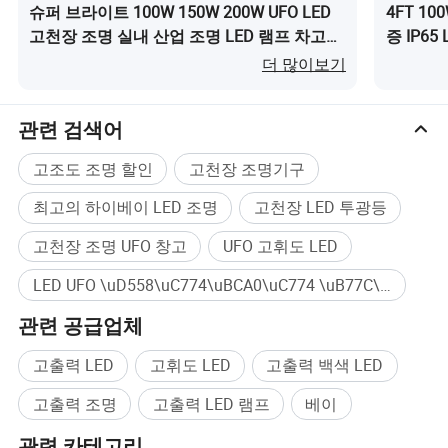
및 지원을 제공합니다. 모든 차량은 고객의 여행 중에 고객
슈퍼 브라이트 100W 150W 200W UFO LED
4FT 100
의 마음을 편안하게 하기 위해 엄격한 테스트를 거쳤으며
고천장 조명 실내 산업 조명 LED 램프 차고
증 IP6
운전자와 탑승자를 최대한 보호합니다.
공장 작업장 창고용이(가) 무엇인가요?
요?
더 많이보기
우리는 고객이 상담, 유지 관리 또는 서비스 요구를 제공하
고, 고객 제일주의 원칙을 충실히 이행하여 고객에게 적시
관련 검색어
에 전문적이고 만족스러운 애프터 서비스를 제공할 수 있
도록 언제든지 전문적인 고객 지원 팀을 보유하고 있습니
고조도 조명 할인
고천장 조명기구
다. 우리는 고객과 장기적인 파트너십을 구축하기 위해 노
력합니다.
최고의 하이베이 LED 조명
고천장 LED 투광등
우리의 사명은 안전하고, 신뢰할 수 있으며, 경제적이며, 환
고천장 조명 UFO 창고
UFO 고휘도 LED
경 친화적이고, 세련된 차량을 제공하여 현대 소비자의 자
LED UFO \uD558\uC774\uBCA0\uC774 \uB77C\uC774\uD2B8 대량구매
동차 요구를 충족시키고, 다양한 고객의 까다로운 취향을
만족시키는 것입니다. 우리의 핵심 경쟁 우위를 강화하고
관련 공급업체
강화하면 궁극적으로 고객과 사회에 혜택을 주고 고객과
함께 성장하는 가치를 창출할 수 있습니다. 고객의 요구를
고출력 LED
고휘도 LED
고출력 백색 LED
충족하는 동시에 비즈니스 성장을 지원하는 제품과 서비스
를 지속적으로 개선합니다.
고출력 조명
고출력 LED 램프
베이
우리의 비전은 정보 기술에 의해 추진되고 공급망 최적화
관련 카테고리