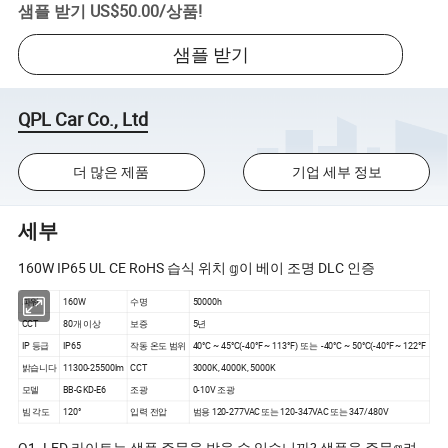
샘플 받기
US$50.00
/
상품
!
샘플 받기
QPL Car Co., Ltd
더 많은 제품
기업 세부 정보
세부
160W IP65 UL CE RoHS 습식 위치 𝕘이 베이 조명 DLC 인증
파워
160W
수명
50000h
CCT
80개 이상
보증
5년
IP 등급
IP65
작동 온도 범위
40°C ~ 45°C(-40°F ~ 113°F) 또는 -40°C ~ 50°C(-40°F ~ 122°F
밝습니다
11300-25500lm
CCT
3000K, 4000K, 5000K
모델
BB-GKD-E6
조광
0-10V 조광
빔 각도
120°
입력 전압
범용 120-277VAC 또는 120-347VAC 또는 347/480V
Q1. LED 라이트는 샘플 주문을 받을 수 있습니까? 샘플을 주문𝕘려