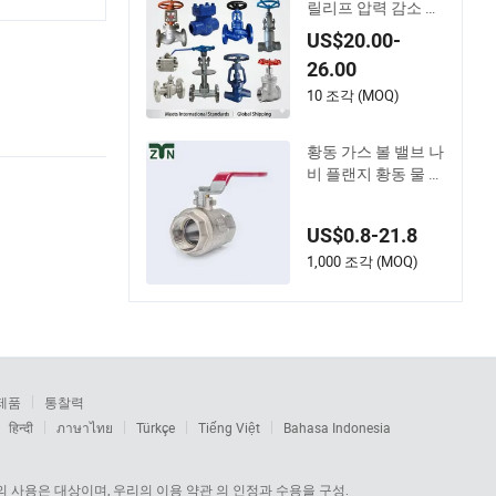
릴리프 압력 감소 웨
이퍼 공압 전기 스테
US$20.00-
인리스 스틸 황동 플
26.00
랜지 3 웨이 산업 게
이트 체크 볼 밸브
10 조각 (MOQ)
황동 가스 볼 밸브 나
비 플랜지 황동 물 미
니 황동 볼 밸브 제조
업체
US$0.8-21.8
1,000 조각 (MOQ)
제품
통찰력
हिन्दी
ภาษาไทย
Türkçe
Tiếng Việt
Bahasa Indonesia
 사용은 대상이며, 우리의 이용 약관 의 인정과 수용을 구성.