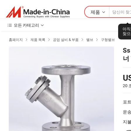
제품
모든 카테고리
아직
찾으
홈페이지
제품 목록
공업 설비 & 부품
밸브
구형밸브




Ss
너
U
20
포트
운송
지불