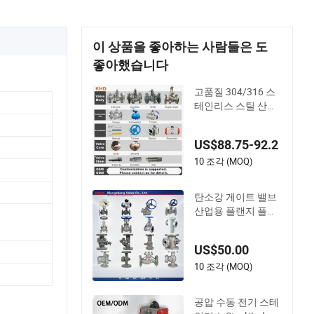
이 상품을 좋아하는 사람들은 도
좋아했습니다
고품질 304/316 스
테인리스 스틸 산업
용 고압 극저온 장비
유량 제어 게이트 글
US$88.75-92.2
로브 체크 극저온 볼
밸브
10 조각 (MOQ)
탄소강 게이트 밸브
산업용 플랜지 플로
트 체크 글로브 버터
플라이 전기 볼 밸브
US$50.00
물/가스/액체용
10 조각 (MOQ)
공압 수동 전기 스테