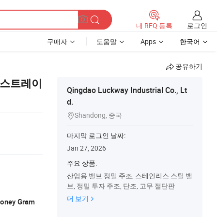
로그인
내 RFQ 등록
구매자
도움말
Apps
한국어
공유하기
 Y 스트레이
Qingdao Luckway Industrial Co., Lt
d.
Shandong, 중국

마지막 로그인 날짜:
Jan 27, 2026
주요 상품:
산업용 밸브 정밀 주조, 스테인리스 스틸 밸
브, 정밀 투자 주조, 단조, 고무 절단판
더 보기
 Money Gram