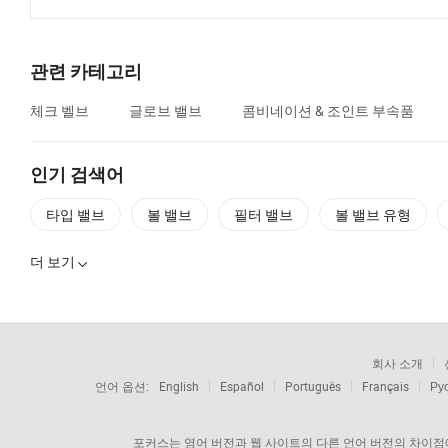
관련 카테고리
체크 벨브
글로브 밸브
콤비네이션 & 조인트 부속품
인기 검색어
타입 밸브
볼 밸브
필터 밸브
볼 밸브 유형
더 보기

회사 소개
언어 옵션:
English
Español
Português
Français
Ру
포커스는 영어 버전과 웹 사이트의 다른 언어 버전의 차이점에