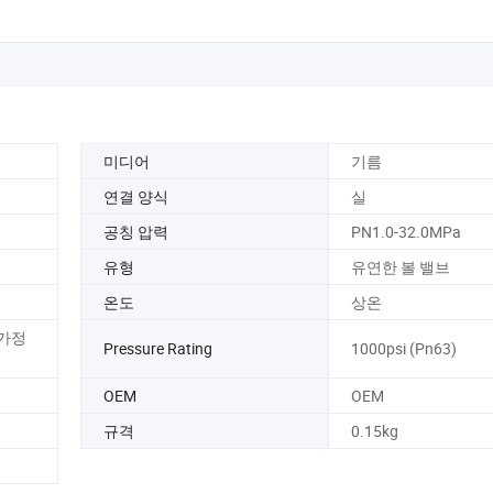
미디어
기름
연결 양식
실
공칭 압력
PN1.0-32.0MPa
유형
유연한 볼 밸브
온도
상온
 가정
Pressure Rating
1000psi (Pn63)
OEM
OEM
규격
0.15kg