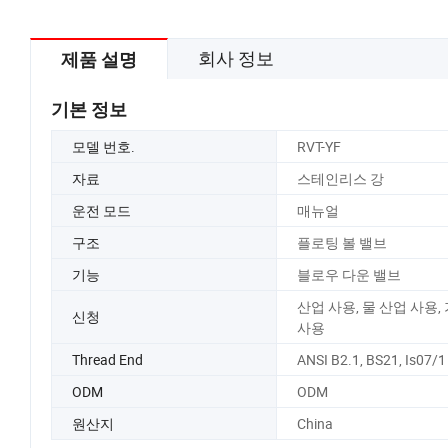
회사 정보
제품 설명
기본 정보
모델 번호.
RVT-YF
자료
스테인리스 강
운전 모드
매뉴얼
구조
플로팅 볼 밸브
기능
블로우 다운 밸브
산업 사용, 물 산업 사용,
신청
사용
Thread End
ANSI B2.1, BS21, Is07/1
ODM
ODM
원산지
China