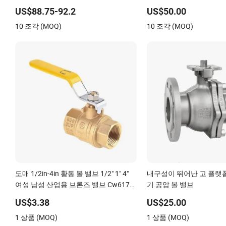
글로브 체크 극저온 볼 밸브
브 물/가스/액체용
US$88.75-92.2
US$50.00
10 조각 (MOQ)
10 조각 (MOQ)
도매 1/2in-4in 황동 볼 밸브 1/2" 1" 4"
내구성이 뛰어난 고 플랫폼 I
여성 남성 산업용 브론즈 밸브 Cw617n
기 공압 볼 밸브
UL 납 없는 황동 가스 차단 체크 게이트
US$3.38
US$25.00
볼 밸브 가스 및 물용
1 상품 (MOQ)
1 상품 (MOQ)