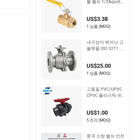
볼 밸브 1/2&quot; 1
&quot; 4&quot; 여성
남성 산업용 브론즈
US$3.38
밸브 Cw617n UL 납
없는 황동 가스 차단
1 상품 (MOQ)
체크 게이트 볼 밸브
가스 및 물용
내구성이 뛰어난 고
플랫폼 ISO 5211 전
기 공압 볼 밸브
US$25.00
1 상품 (MOQ)
고품질 PVC/UPVC
CPVC 플라스틱 유
니언 볼 밸브 플랜지
연결 기능
US$1.00
5 조각 (MOQ)
중국 소방 밸브 안전