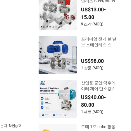
인리스 Steel/Indust
rial/Pressure/Float/
US$13.00-
Water/Steam/Gas/
15.00
3 웨이/게이트 글로
브 체크 압력 릴리프
9 조각 (MOQ)
제어 볼 밸브 물탱크
용
프리미엄 전기 볼 밸
브 스테인리스 스틸
코브나 - 원산지: 중
국
US$98.00
1 상품 (MOQ)
산업용 공압 액추에
이터 제어 탄소강 /
Wcb / SS304 / Ss 31
US$40.00-
6 스테인리스 스틸 3
80.00
조각 플로트 1000 W
og 나사형 볼 밸브 P
1 세트 (MOQ)
TFE Rptfe 시트 포함
었는지 확인𝕘고
도매 1/2in-4in 황동