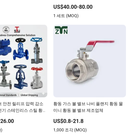
3조각 플로트 1000 Wog 나사형 볼 밸브
US$40.00-80.00
PTFE Rptfe 시트 포함
)
1 세트 (MOQ)
브 안전 릴리프 압력 감소
황동 가스 볼 밸브 나비 플랜지 황동 물
전기 스테인리스 스틸 황동
미니 황동 볼 밸브 제조업체
 산업 게이트 체크 볼 밸브
26.00
US$0.8-21.8
Q)
1,000 조각 (MOQ)