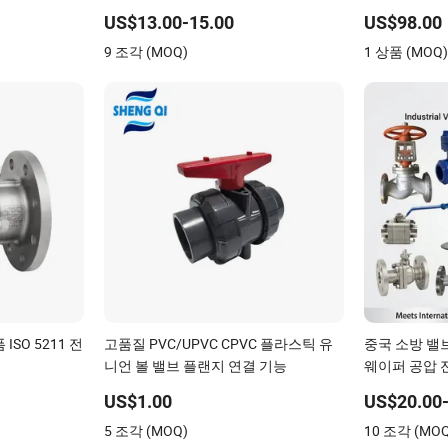
웨이/게이트 글로브 체크 압력 릴리프
US$13.00-15.00
US$98.00
제어 볼 밸브 물탱크용
9 조각 (MOQ)
1 상품 (MOQ
SO 5211 전
고품질 PVC/UPVC CPVC 플라스틱 유
중국 소방 밸
니언 볼 밸브 플랜지 연결 기능
웨이퍼 공압 
플랜지 3 웨이
US$1.00
US$20.00-
5 조각 (MOQ)
10 조각 (MO