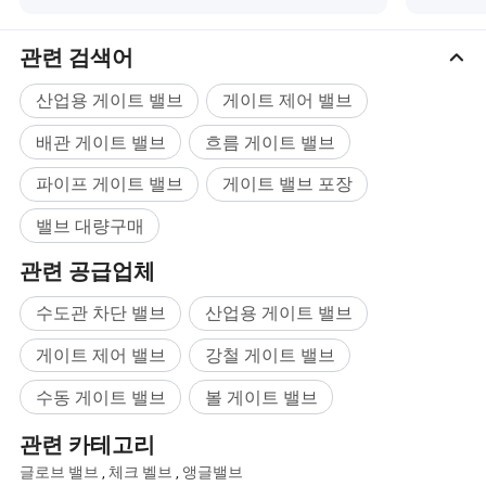
이/멜
스템
SS416/SS304/SS431/17-4PH
관련 검색어
NBR/Hypalon/ePDM/Neoprene/NR/내마
산업용 게이트 밸브
게이트 제어 밸브
좌석
모성 EPDM/Silicon/내열성 EPDM/White
EPDM/ePDM(/PTFE
배관 게이트 밸브
흐름 게이트 밸브
적절한 온도
10~90점
파이프 게이트 밸브
게이트 밸브 포장
상수, 하수, 바닷물, 공기, 증기, 음식, 의약
밸브 대량구매
중간
품, 기름, 알칼리, 소금 등
관련 공급업체
칭다오 투시 소개:
수도관 차단 밸브
산업용 게이트 밸브
칭다오 플럭도 공업 주식회사., Ltd.는 전문 산업용 밸
게이트 제어 밸브
강철 게이트 밸브
브 제조업체로 R&D, 생산 절차 및 수출 사업에 경험이
수동 게이트 밸브
볼 게이트 밸브
풍부합니다. 우리는 버터플라이 밸브, 체크 밸브, 게
이트/나이프 게이트 밸브를 전문적으로 취급합니다.
관련 카테고리
글로브 밸브
,
체크 벨브
,
앵글밸브