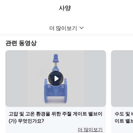
사양
더 많이보기
자세한 설명
관련 동영상
시리즈
스템 상승/스템 상승 복원성 게이트 밸브
크기
DN40-DN1200
GB/T 12232-2005 DIN3352, EN593, MSS
디자인 표준
SP-67
압력 표준
GB/T 13927-1992
면 대 면
DIN3202 F4, F5, BS5155
플랜지 규격
DIN2532, DIN2533
바디
CI/DI/WCB/ALB/CF8/CF8M
고압 및 고온 환경을 위한 주철 게이트 밸브이
수도 및
(가) 무엇인가요?
이트 밸
DI/ALB/고무 라이닝 디스
디스크
크/1.2501/1.4529/CF8/하스텔로이 알로
더 많이보기