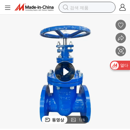
열다
동영상
1
/
6