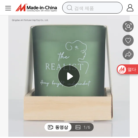
7.0oz. 나무 쟁반 유리 향초 어머니의 날
열다
동영상
1
/
6