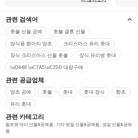
관련 검색어
촛불 선물 공예
촛불 결혼 선물
장식용 항아리 양초
크리스마스 유리 촛대
장식 크리스마스 선물 촛불
장식 유리병 촛대
\uD648 \uC7A5\uC2DD 대량구매
관련 공급업체
양초 공예
촛불
촛대
촛대 장식
향초
유리 촛대
관련 카테고리
할로원 데이 선물&공예품
,
기타 명절 선물&공예품
,
생일 선물&공예
품