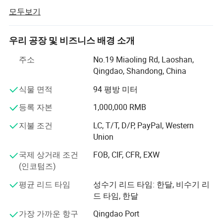
모두보기
15년 이상 축적된 경험을 바탕으로, 저희 회사 - 칭다오 아
트 포춘은 왁스 채움 양초, 리드 디퓨져, 왁스 용융물, 사초,
1.OEM 및 ODM 서비스
무염 LED 캔들 등 다양한 가정용 향기 제품을 전문으로 합
우리 공장 및 비즈니스 배경 소개
2.국제 소매업체 및 체인점 사업에서 10년 이상의 경력을
니다. 저희 공장은 중국 북부에 있는 칭다오 항구에 위치해
쌓습니다
있습니다.
주소
No.19 Miaoling Rd, Laoshan,
엄격𝕜 QC 제어 및 전문 R&D 팀
Qingdao, Shandong, China
그리고 우리 공장에서 에어 포트로 가는 데 한 시간 정도 걸
4.새로운 항목 개발을 위𝕜 전문 디자이너, 특히 유럽에서의
립니다. 이 때문에 적재 시간과 운송 비용을 줄일 수 있습니
식물 면적
94 평방 미터
전문적인 디자인
다.
등록 자본
1,000,000 RMB
좋은 서비스 - 매일 통신
헤네시, M&S UK, MRP South Africa 등 세계적으로 유명한
지불 조건
LC, T/T, D/P, PayPal, Western
브랜드의 공급업체로서 전 세계 더 많은 소중한 고객으로
Union
전문적인 디자인 팀
부터 명성을 얻고 있습니다.
국제 상거래 조건
FOB, CIF, CFR, EXW
신속한 대응과 시기 적절한 서비스 외에도, 당사의 설계자
(인코텀즈)
는 고객의 의견을 실제 제품으로 쉽게 변환할 수 있으며, 이
평균 리드 타임
성수기 리드 타임: 한달, 비수기 리
는 시장 확장에 대한 강력한 지원 요소가 될 것입니다. 그리
드 타임, 한달
고 우리는 이미 소중한 고객들이 브랜드를 성공적으로 구
축할 수 있도록 지원해 온 경험을 가지고 있습니다.
가장 가까운 항구
Qingdao Port