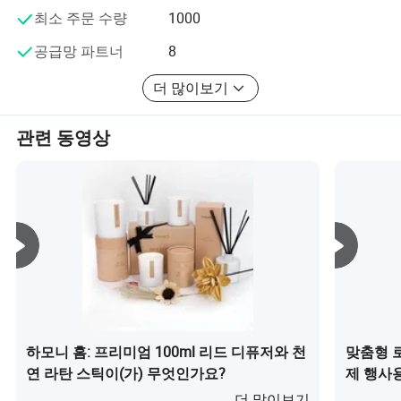
향수를 위해 우리는 Givaudan, IFF, EFF 등과 같은 세계적으
최소 주문 수량
1000
로 유명한 향수들과 협력하여 촛불과 리드 디퓨져의 향기
와 안전성을 확보했습니다. 또한 오일 샘플을 사용하여 유
공급망 파트너
8
사한 향기를 만들 수도 있습니다. 매년 인기 있는 10대 셀러
더 많이보기
를 포함하는 향기 목록이 있습니다.
컨테이너의 경우, 저렴한 비용으로 유연한 디자인의 안경을
관련 동영상
보유하고 있으며, 세라믹 홀더도 있고, 비용 대비 품질이 높
습니다. 유리 마감은 반투명한 컬러 코팅, 인쇄, 전기 도금,
-- Global 버전의 설계
--
레이저 컷, 데칼 등
고객의 특별 요청에 따라 설계 및 생산𝕘고 제품 및 포장에
고객 고유의 로고를 추가𝕠 수 있습니다.
패키지 상품을 위해 컬러 라벨, 종이 상자, 고급 수공예 선물
상자, 인쇄된 패턴이 있는 애완동물 상자 등을 제공하거나
고객의 특별 요청에 따라 상품을 생산할 수 있습니다.
리드 타임이 길고 품질이 떨어지고 피드백이 느리다면, 저
다양성 소싱 능력
희와 함께 시도해 보세요.
하모니 홈: 프리미엄 100ml 리드 디퓨저와 천
맞춤형 
연 라탄 스틱이(가) 무엇인가요?
제 행사
더 많이보기