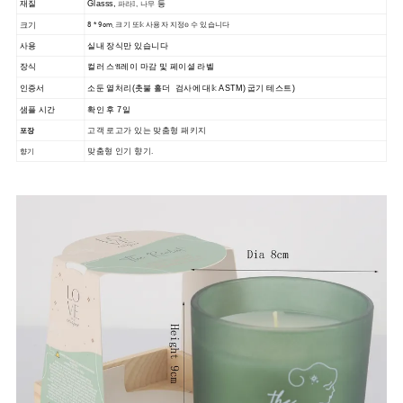
재질
Glasss,
등
파라𝕀, 나무
크기
8 * 9cm, 크기 또𝕜 사용자 지정𝕠 수 있습니다
사용
실내 장식만 있습니다
장식
컬러 스𝔄레이 마감
및 페이셜 라벨
인증서
소둔 열처리(촛불 홀더
검사에 대𝕜 ASTM) 굽기 테스트)
샘플 시간
확인 후 7일
고객 로고가 있는 맞춤형 패키지
포장
맞춤형 인기 향기.
향기