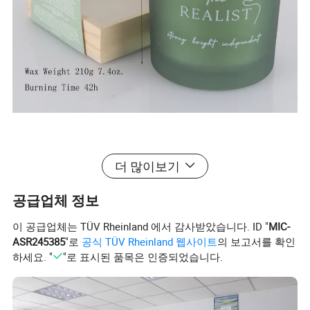
더 많이보기
15년의 역사를 가진 칭다오 아트 포천은 왁스
공급업체 정보
로 가득 찬 양초, 리드 디퓨져, 왁스 용융물, 사
이 공급업체는 TÜV Rheinland 에서 감사받았습니다. ID "
MIC-
ASR245385
"로
공식 TÜV Rheinland 웹사이트
의 보고서를 확인
초, 무염 LED 캔들 등 다양𝕜 향기 제품을 전문
하세요. "
"로 표시된 품목은 인증되었습니다.
적으로 취급𝕩니다