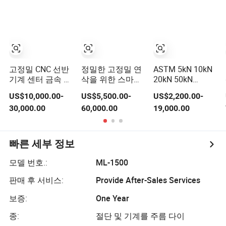
고정밀 CNC 선반
정밀한 고정밀 연
ASTM 5kN 10kN
기계 센터 금속 가
삭을 위한 스마트
20kN 50kN
공용
CNC 표면 연삭기
100kN 200kN
US$10,000.00-
US$5,500.00-
US$2,200.00-
300kN 600kN 금
30,000.00
60,000.00
19,000.00
속 및 고무에 대한
인장, 굽힘, 압축
시험을 위한 전자
식 범용 시험기
빠른 세부 정보
모델 번호.:
ML-1500
판매 후 서비스:
Provide After-Sales Services
보증:
One Year
종:
절단 및 기계를 주름 다이