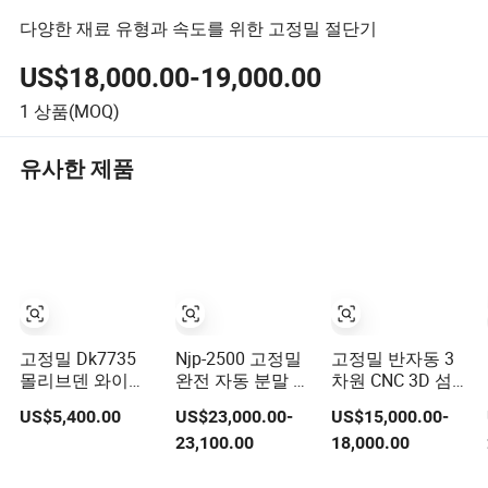
다양한 재료 유형과 속도를 위한 고정밀 절단기
US$18,000.00-19,000.00
1
상품(MOQ)
유사한 제품
고정밀 Dk7735
Njp-2500 고정밀
고정밀 반자동 3
몰리브덴 와이어
완전 자동 분말 펠
차원 CNC 3D 섬
CNC 와이어 EDM
렛 액체 경질 젤라
유 레이저 절단기
US$5,400.00
US$23,000.00-
US$15,000.00-
기계
틴 캡슐 충전기 캡
파이프 절단 기계
23,100.00
18,000.00
슐 제조기
금속 사각/타원
원형 튜브