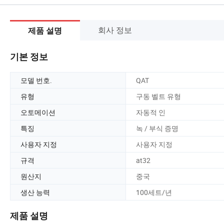
회사 정보
제품 설명
기본 정보
모델 번호.
QAT
유형
구동 벨트 유형
오토메이션
자동적 인
특징
녹 / 부식 증명
사용자 지정
사용자 지정
규격
at32
원산지
중국
생산 능력
100세트/년
제품 설명