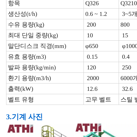
항목
Q326
Q3210
생산성(t/h)
0.6 ~ 1.2
3~5
수유 용량(kg)
200
800
최대 단일 중량(kg)
10
15
말단디스크 직경(mm)
φ650
φ100
유효 용량(m3
)
0.15
0.4
발파 용량(kg/min)
120
250
환기 용량(m3
/h)
2000
600
출력(kW)
12.6
32.6
벨트 유형
고무 벨트
스틸 
3.기계 사진