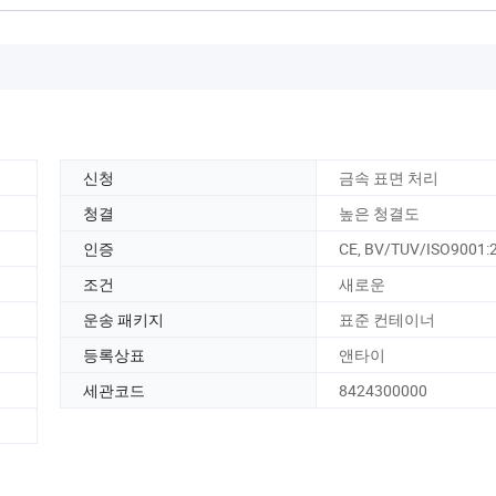
신청
금속 표면 처리
청결
높은 청결도
인증
CE, BV/TUV/ISO9001:
조건
새로운
운송 패키지
표준 컨테이너
등록상표
앤타이
세관코드
8424300000