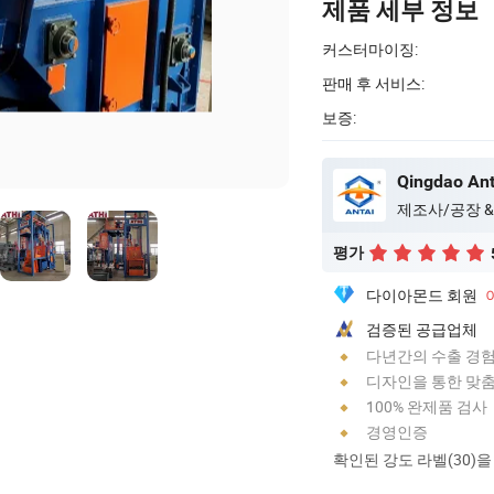
제품 세부 정보
커스터마이징:
판매 후 서비스:
보증:
제조사/공장 &
평가
다이아몬드 회원
검증된 공급업체
다년간의 수출 경
디자인을 통한 맞
100% 완제품 검사
경영인증
확인된 강도 라벨(30)