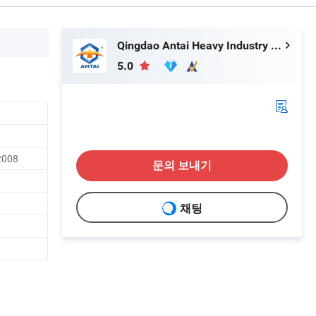
Qingdao Antai Heavy Industry Machinery Co., Ltd.
5.0
2008
문의 보내기
채팅