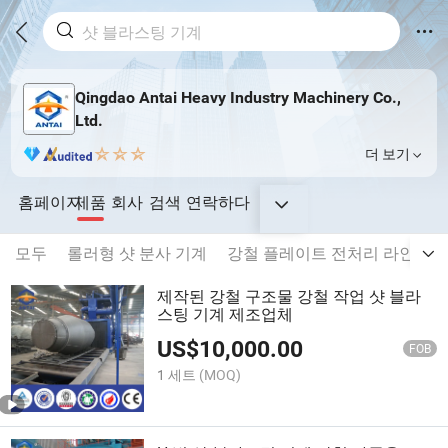
Qingdao Antai Heavy Industry Machinery Co.,
Ltd.
더 보기
홈페이지
제품
회사
검색
연락하다
모두
롤러형 샷 분사 기계
강철 플레이트 전처리 라인
강
제작된 강철 구조물 강철 작업 샷 블라
스팅 기계 제조업체
US$
10,000.00
FOB
1 세트
(MOQ)