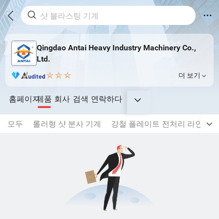
Qingdao Antai Heavy Industry Machinery Co.,
Ltd.
더 보기
홈페이지
제품
회사
검색
연락하다
모두
롤러형 샷 분사 기계
강철 플레이트 전처리 라인
강