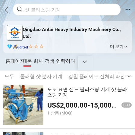
Qingdao Antai Heavy Industry Machinery Co.,
Ltd.
더 보기
홈페이지
제품
회사
검색
연락하다
모두
롤러형 샷 분사 기계
강철 플레이트 전처리 라인
강
도로 표면 샌드 블라스팅 기계 샷 블라
스팅 기계
US$
2,000.00
-
15,000.00
FOB
1 상품
(MOQ)