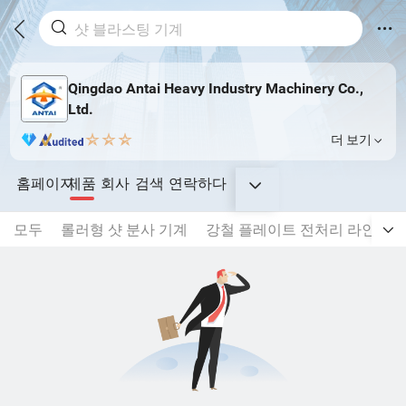
Qingdao Antai Heavy Industry Machinery Co.,
Ltd.
더 보기
홈페이지
제품
회사
검색
연락하다
모두
롤러형 샷 분사 기계
강철 플레이트 전처리 라인
강