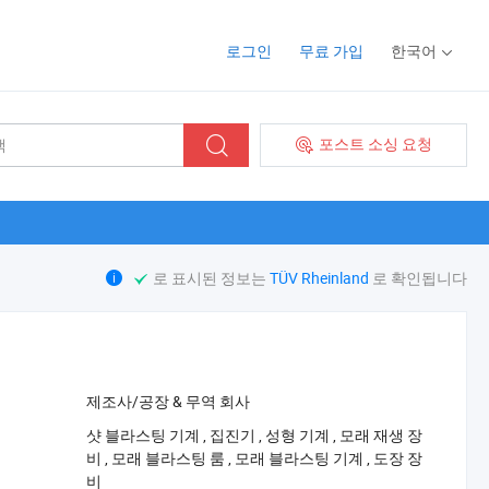
로그인
무료 가입
한국어
포스트 소싱 요청
로 표시된 정보는
TÜV Rheinland
로 확인됩니다
제조사/공장 & 무역 회사
‪샷 블라스팅 기계‬
,
‪집진기‬
,
‪성형 기계‬
,
‪모래 재생 장
비‬
,
‪모래 블라스팅 룸‬
,
‪모래 블라스팅 기계‬
,
‪도장 장
비‬