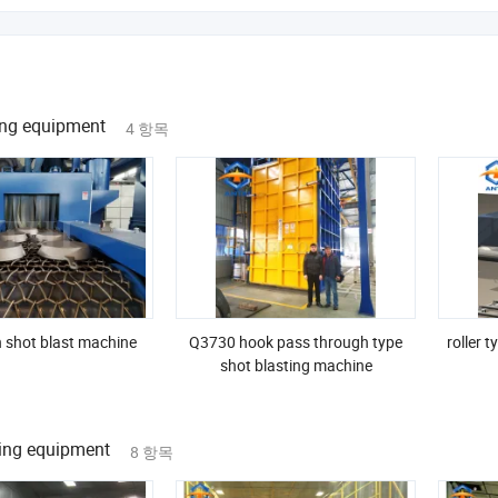
ing equipment
4 항목
 shot blast machine
Q3730 hook pass through type
roller 
shot blasting machine
ing equipment
8 항목