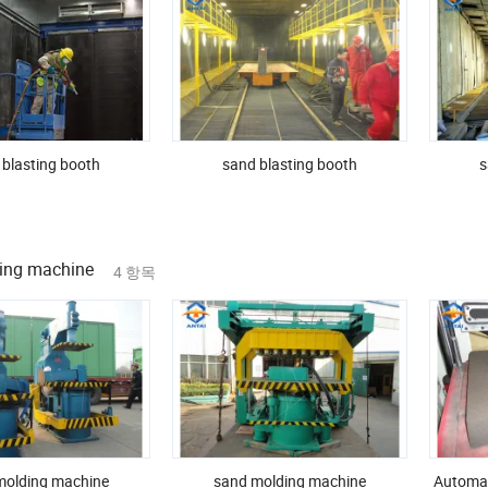
 blasting booth
sand blasting booth
s
ing machine
4 항목
molding machine
sand molding machine
Automat