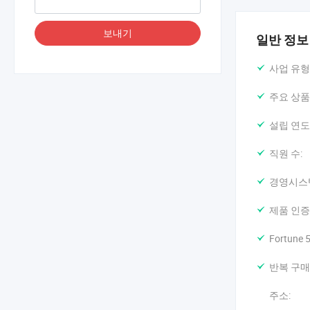
라 엄격하게
보내기
ABB 모터, 
일반 정보
파트너십을 체
국, 스리랑카
사업 유형
. 우리는 항
주요 상품
도로 제출하
공하는 것을 
설립 연도
우리는 귀사
직원 수:
경영시스템
제품 인증
Fortun
반복 구매
주소: