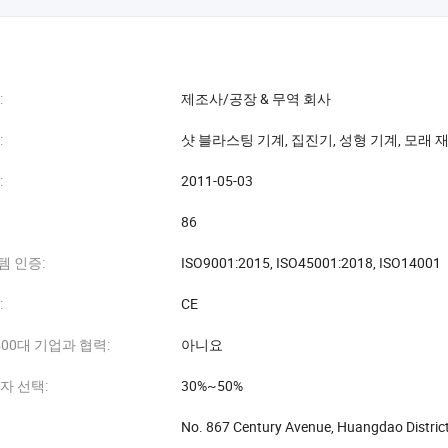
 적용됩니다.
새 기어박스, Mitsubishi/Omron/Siemens 전동 부품, SMC 실린더, SK
결했습니다. 고품질 제품, 경쟁력 있는 가격, 세심한 서비스를 통해 우리 제
, 인도네시아 등
:
제조사/공장 & 무역 회사
상 "정직은 최고의 판매이며, 개인화된 서비스는 최종 생산물입니다. 고객 만
:
샷 블라스팅 기계, 집진기, 성형 기계, 모래 
는 완벽한 품질 관리 시스템과 네트워크 정보 피드백 시스템을 구축하여 고
목표로 합니다.
:
2011-05-03
와 귀사의 진지한 협력을 기대합니다!
86
 인증:
ISO9001:2015, ISO45001:2018, ISO14001
:
CE
e 500대 기업과 협력:
아니요
자 선택:
30%~50%
No. 867 Century Avenue, Huangdao Distric