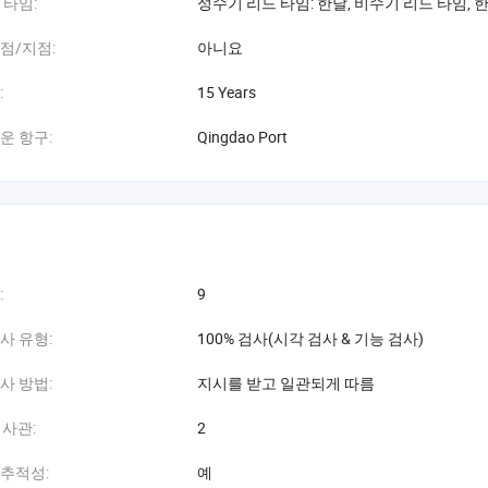
 타임:
성수기 리드 타임: 한달, 비수기 리드 타임, 
점/지점:
아니요
:
15 Years
운 항구:
Qingdao Port
:
9
사 유형:
100% 검사(시각 검사 & 기능 검사)
사 방법:
지시를 받고 일관되게 따름
검사관:
2
추적성:
예