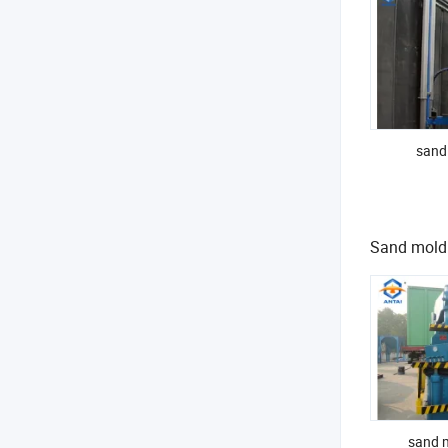
sand
Sand mold
sand 