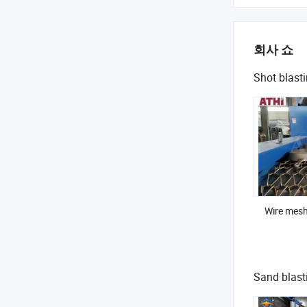
회사 쇼
Shot blast
Wire mesh
Sand blast