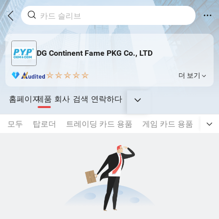
DG Continent Fame PKG Co., LTD
더 보기
홈페이지
제품
회사
검색
연락하다
모두
탑로더
트레이딩 카드 용품
게임 카드 용품
등급